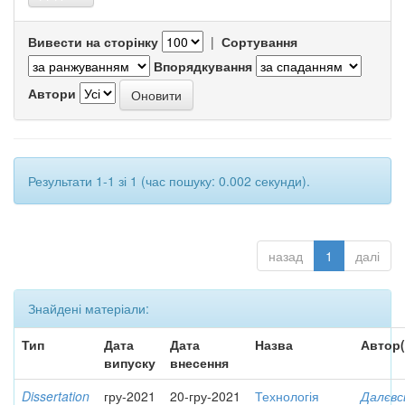
Вивести на сторінку
|
Сортування
Впорядкування
Автори
Результати 1-1 зі 1 (час пошуку: 0.002 секунди).
назад
1
далі
Знайдені матеріали:
Тип
Дата
Дата
Назва
Автор(
випуску
внесення
Dissertation
гру-2021
20-гру-2021
Технологія
Далєвс