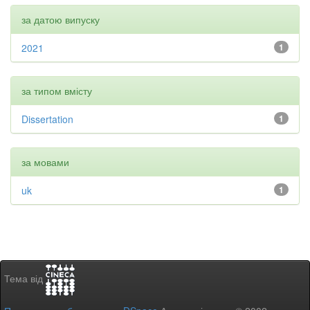
за датою випуску
2021
1
за типом вмісту
Dissertation
1
за мовами
uk
1
Тема від