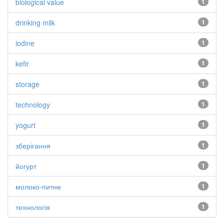
biological value
1
drinking milk
1
iodine
1
kefir
1
storage
1
technology
1
yogurt
1
зберігання
1
йогурт
1
молоко-питне
1
технологія
1