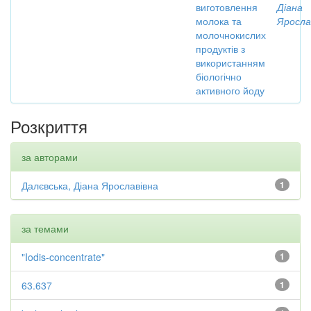
виготовлення
Діана
молока та
Яросла
молочнокислих
продуктів з
використанням
біологічно
активного йоду
Розкриття
за авторами
Далєвська, Діана Ярославівна
1
за темами
"Iodis-concentrate"
1
63.637
1