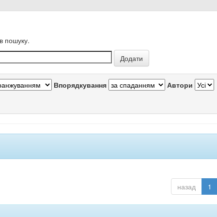
в пошуку.
Впорядкування
Автори
назад
1