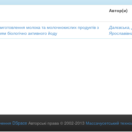
Автор(и)
виготовлення молока та молочнокислих продуктів з
Далєвська,
ям біологічно активного йоду
Ярославівн
ечення DSpace
Авторські права © 2002-2013
Массачусетський технол