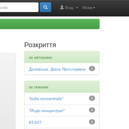
Вхід:
Мова
Розкриття
за авторами
Далєвська, Діана Ярославівна
1
за темами
"Iodis-concentrate"
1
"Йодіс-концентрат"
1
63.637
1