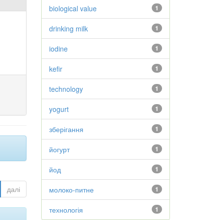
biological value
1
drinking milk
1
iodine
1
kefir
1
technology
1
yogurt
1
зберігання
1
йогурт
1
йод
1
далі
молоко-питне
1
технологія
1