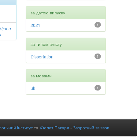
за датою випуску
2021
1
 Діана
а
за типом вмісту
Dissertation
1
за мовами
uk
1
огічний інститут
та
Х’юлет Пакард
-
Зворотний зв’язок