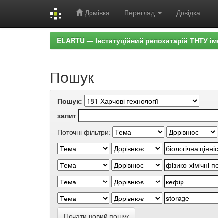
Домівка
Перегляд
Довідка
Skip
ELARTU — Інституційний репозитарій ТНТУ ім
navigation
Пошук
Пошук:
запит
Поточні фільтри:
Почати новий пошук