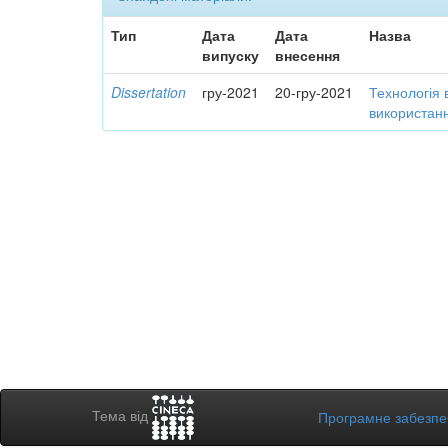
Тип
Дата
Дата
Назва
випуску
внесення
Dissertation
гру-2021
20-гру-2021
Технологія 
використанн
Тема від
Програмне забезп