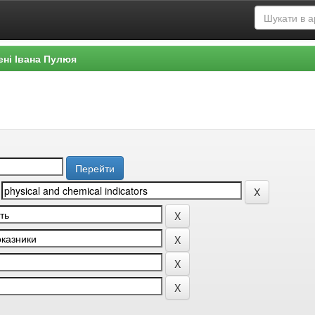
ені Івана Пулюя