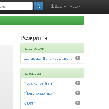
Вхід:
Мова
Розкриття
за авторами
Далєвська, Діана Ярославівна
1
за темами
"Iodis-concentrate"
1
"Йодіс-концентрат"
1
63.637
1