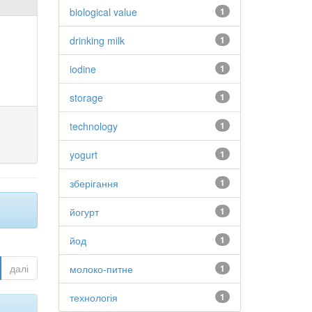
biological value
1
drinking milk
1
iodine
1
storage
1
technology
1
yogurt
1
зберігання
1
йогурт
1
йод
1
далі
молоко-питне
1
технологія
1