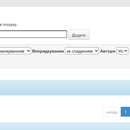
в пошуку.
Впорядкування
Автори
назад
1