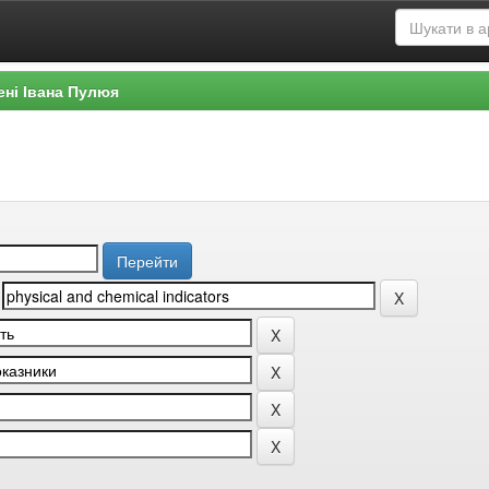
ені Івана Пулюя