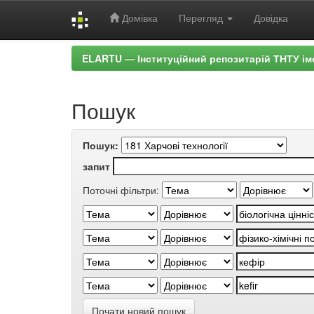
Домівка
Перегляд
Довідка
Skip
ELARTU — Інституційний репозитарій ТНТУ ім
navigation
Пошук
Пошук:
запит
Поточні фільтри:
Почати новий пошук