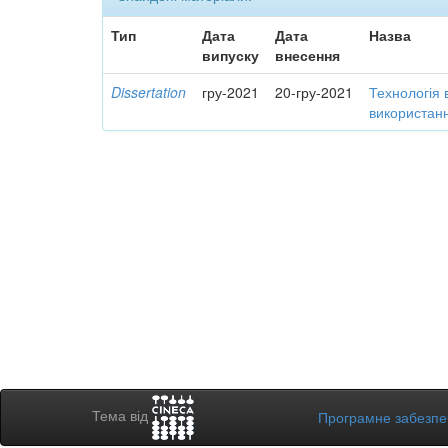
Тип
Дата
Дата
Назва
випуску
внесення
Dissertation
гру-2021
20-гру-2021
Технологія 
використанн
Тема від
Програмне забезп