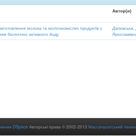
Автор(и)
виготовлення молока та молочнокислих продуктів з
Далєвська,
ям біологічно активного йоду
Ярославівн
ечення DSpace
Авторські права © 2002-2013
Массачусетський технол