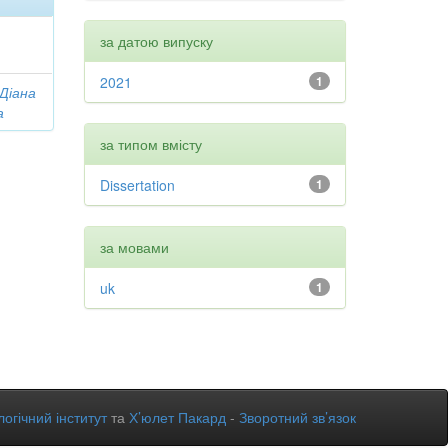
за датою випуску
2021
1
 Діана
а
за типом вмісту
Dissertation
1
за мовами
uk
1
огічний інститут
та
Х’юлет Пакард
-
Зворотний зв’язок