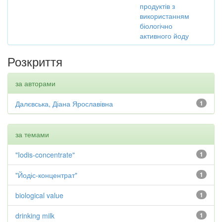
продуктів з
використанням
біологічно
активного йоду
Розкриття
за авторами
Далєвська, Діана Ярославівна
1
за темами
"Iodis-concentrate"
1
"Йодіс-концентрат"
1
biological value
1
drinking milk
1