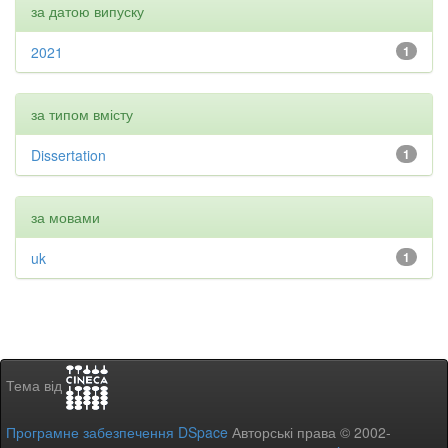
за датою випуску
2021
1
за типом вмісту
Dissertation
1
за мовами
uk
1
Тема від
Програмне забезпечення DSpace
Авторські права © 2002-