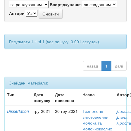
Впорядкування
Автори
Результати 1-1 зі 1 (час пошуку: 0.001 секунди).
назад
1
далі
Знайдені матеріали:
Тип
Дата
Дата
Назва
Автор(
випуску
внесення
Dissertation
гру-2021
20-гру-2021
Технологія
Далєвс
виготовлення
Діана
молока та
Яросла
молочнокислих