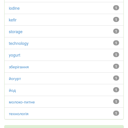
iodine
1
kefir
1
storage
1
technology
1
yogurt
1
зберігання
1
йогурт
1
йод
1
молоко-питне
1
технологія
1