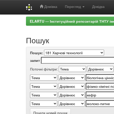
Домівка
Перегляд
Довідка
Skip
ELARTU — Інституційний репозитарій ТНТУ ім
navigation
Пошук
Пошук:
запит
Поточні фільтри:
Почати новий пошук