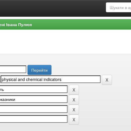
ені Івана Пулюя