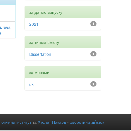
за датою випуску
2021
1
 Діана
а
за типом вмісту
Dissertation
1
за мовами
uk
1
огічний інститут
та
Х’юлет Пакард
-
Зворотний зв’язок