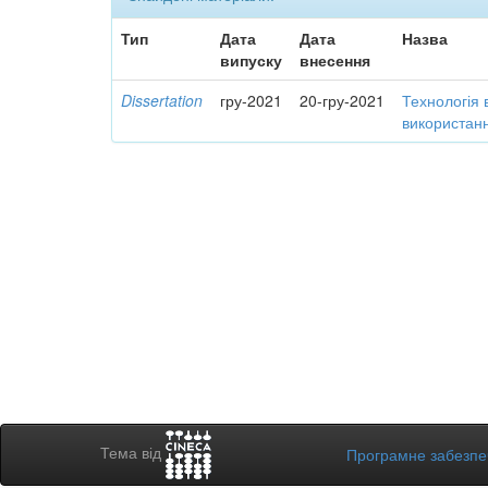
Тип
Дата
Дата
Назва
випуску
внесення
Dissertation
гру-2021
20-гру-2021
Технологія 
використанн
Тема від
Програмне забезп