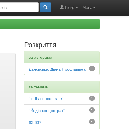
Вхід:
Мова
Розкриття
за авторами
Далєвська, Діана Ярославівна
1
за темами
"Iodis-concentrate"
1
"Йодіс-концентрат"
1
63.637
1