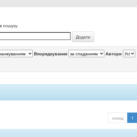
в пошуку.
Впорядкування
Автори
назад
1