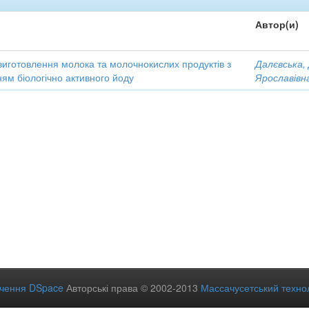
Автор(и)
виготовлення молока та молочнокислих продуктів з
Далєвська,
ям біологічно активного йоду
Ярославівн
ечення DSpace
Авторські права © 2002-2013
Массачусетський технол