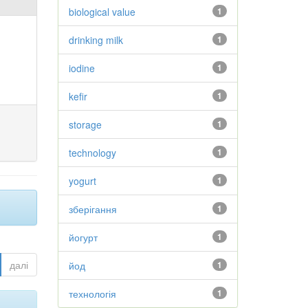
biological value
1
drinking milk
1
iodine
1
kefir
1
storage
1
technology
1
yogurt
1
зберігання
1
йогурт
1
далі
йод
1
технологія
1