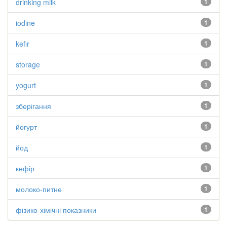
drinking milk
1
iodine
1
kefir
1
storage
1
yogurt
1
зберігання
1
йогурт
1
йод
1
кефір
1
молоко-питне
1
фізико-хімічні показники
1