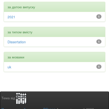
за датою випуску
2021
1
за типом вмісту
Dissertation
1
за мовами
uk
1
Тема від