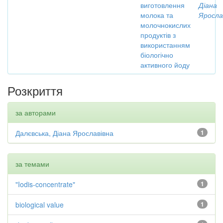
виготовлення
Діана
молока та
Яросла
молочнокислих
продуктів з
використанням
біологічно
активного йоду
Розкриття
за авторами
Далєвська, Діана Ярославівна
1
за темами
"Iodis-concentrate"
1
biological value
1