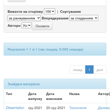
Вивести на сторінку
|
Сортування
Впорядкування
Автори
Результати 1-1 зі 1 (час пошуку: 0.002 секунди).
назад
1
далі
Знайдені матеріали:
Тип
Дата
Дата
Назва
Автор(
випуску
внесення
Dissertation
гру-2021
20-гру-2021
Технологія
Далєвс