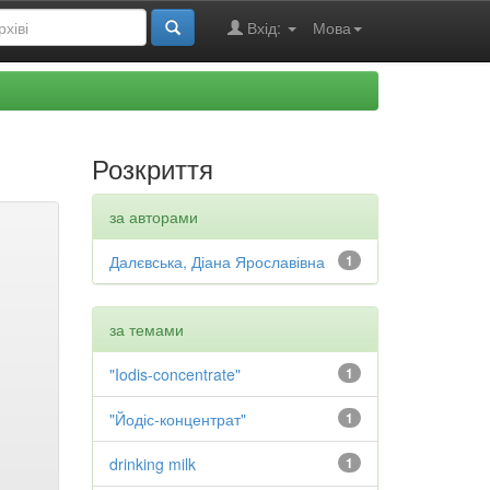
Вхід:
Мова
Розкриття
за авторами
Далєвська, Діана Ярославівна
1
за темами
"Iodis-concentrate"
1
"Йодіс-концентрат"
1
drinking milk
1