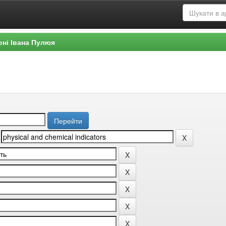
ені Івана Пулюя