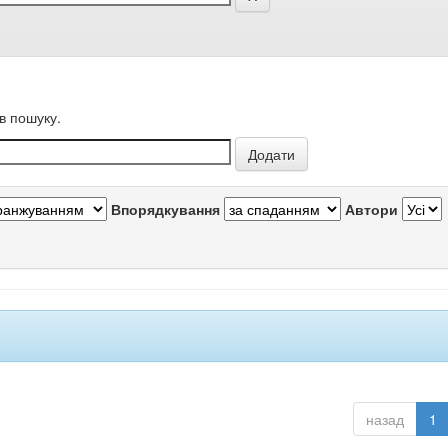
в пошуку.
Впорядкування
Автори
назад
1