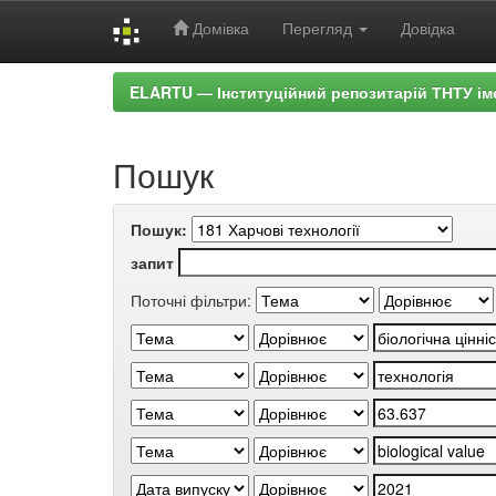
Домівка
Перегляд
Довідка
Skip
ELARTU — Інституційний репозитарій ТНТУ ім
navigation
Пошук
Пошук:
запит
Поточні фільтри: