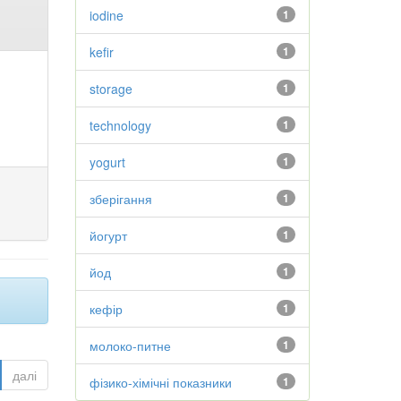
iodine
1
kefir
1
storage
1
technology
1
yogurt
1
зберігання
1
йогурт
1
йод
1
кефір
1
молоко-питне
1
далі
фізико-хімічні показники
1