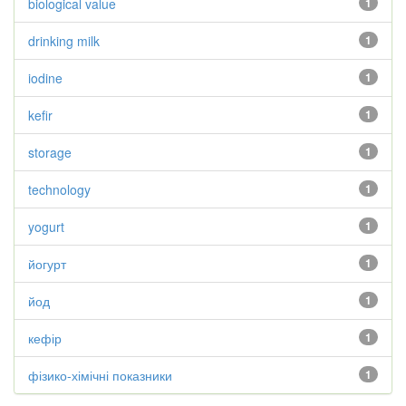
biological value
1
drinking milk
1
iodine
1
kefir
1
storage
1
technology
1
yogurt
1
йогурт
1
йод
1
кефір
1
фізико-хімічні показники
1