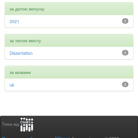
за датою випуску
2021
1
за типом вмісту
Dissertation
1
за мовами
uk
1
Тема від