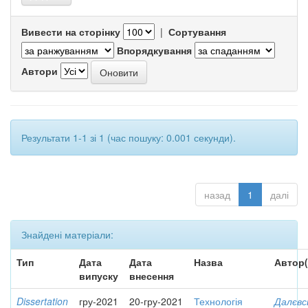
Вивести на сторінку
|
Сортування
Впорядкування
Автори
Результати 1-1 зі 1 (час пошуку: 0.001 секунди).
назад
1
далі
Знайдені матеріали:
Тип
Дата
Дата
Назва
Автор(
випуску
внесення
Dissertation
гру-2021
20-гру-2021
Технологія
Далєвс