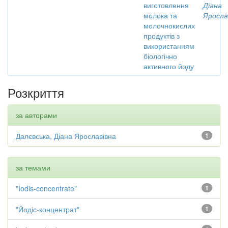
виготовлення
Діана
молока та
Яросла
молочнокислих
продуктів з
використанням
біологічно
активного йоду
Розкриття
за авторами
Далєвська, Діана Ярославівна
1
за темами
"Iodis-concentrate"
1
"Йодіс-концентрат"
1