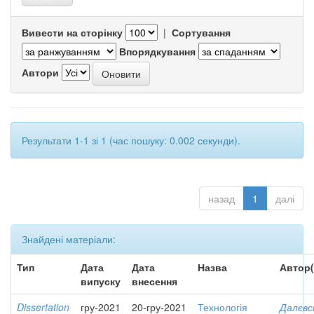
Вивести на сторінку
|
Сортування
Впорядкування
Автори
Результати 1-1 зі 1 (час пошуку: 0.002 секунди).
назад
1
далі
Знайдені матеріали:
Тип
Дата
Дата
Назва
Автор(
випуску
внесення
Dissertation
гру-2021
20-гру-2021
Технологія
Далєвс