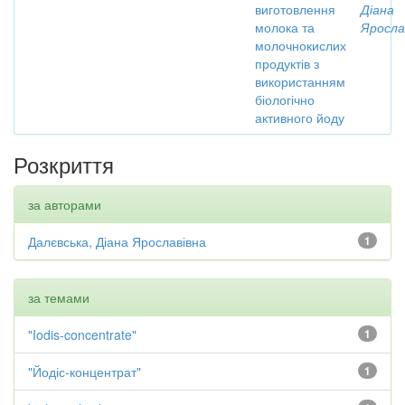
виготовлення
Діана
молока та
Яросла
молочнокислих
продуктів з
використанням
біологічно
активного йоду
Розкриття
за авторами
Далєвська, Діана Ярославівна
1
за темами
"Iodis-concentrate"
1
"Йодіс-концентрат"
1