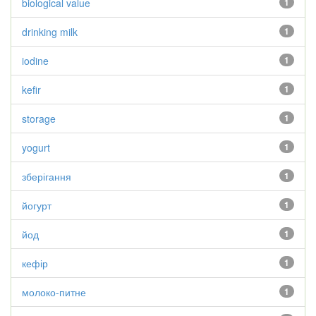
biological value
1
drinking milk
1
iodine
1
kefir
1
storage
1
yogurt
1
зберігання
1
йогурт
1
йод
1
кефір
1
молоко-питне
1