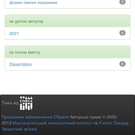
фізико-хімічні показники
1
за датою випуску
2021
1
за типом вмісту
Dissertation
1
Тема від
Програмне забезпечення DSpace
Авторські права © 2002-
2013
Массачусетський технологічний інститут
та
Х’юлет Пакард
-
Зворотний зв’язок