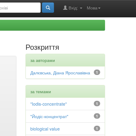
Вхід:
Мова
Розкриття
за авторами
Далєвська, Діана Ярославівна
1
за темами
"Iodis-concentrate"
1
"Йодіс-концентрат"
1
biological value
1