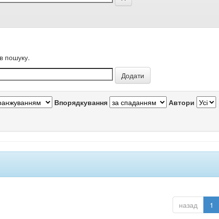
в пошуку.
Впорядкування
Автори
назад
1