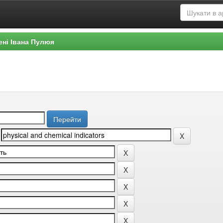
ені Івана Пулюя