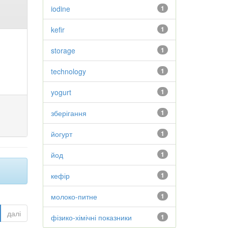
iodine
1
kefir
1
storage
1
technology
1
yogurt
1
зберігання
1
йогурт
1
йод
1
кефір
1
молоко-питне
1
далі
фізико-хімічні показники
1