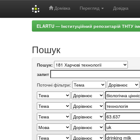
Домівка
Перегляд
Довідка
Skip
ELARTU — Інституційний репозитарій ТНТУ ім
navigation
Пошук
Пошук:
запит
Поточні фільтри: