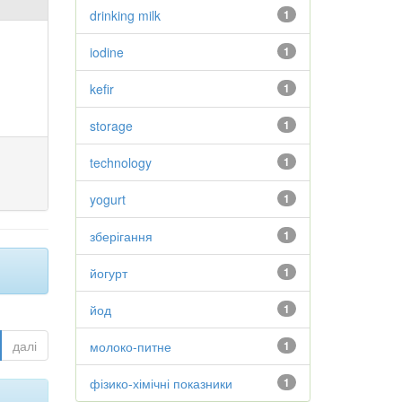
drinking milk
1
iodine
1
kefir
1
storage
1
technology
1
yogurt
1
зберігання
1
йогурт
1
йод
1
далі
молоко-питне
1
фізико-хімічні показники
1