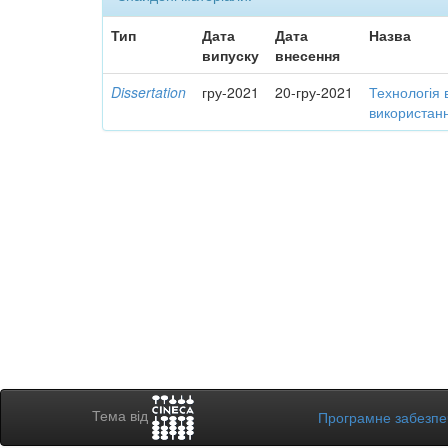
Тип
Дата
Дата
Назва
випуску
внесення
Dissertation
гру-2021
20-гру-2021
Технологія 
використанн
Тема від
Програмне забезп