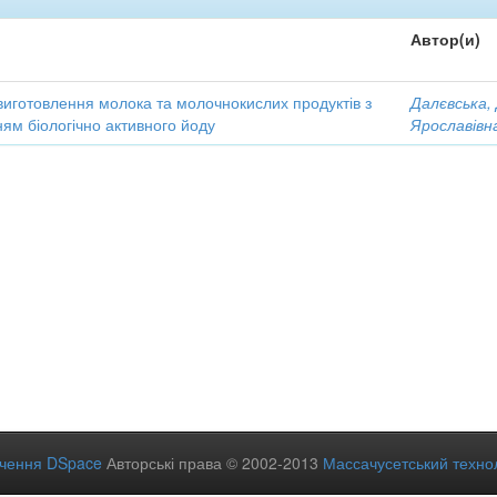
Автор(и)
виготовлення молока та молочнокислих продуктів з
Далєвська,
ям біологічно активного йоду
Ярославівн
ечення DSpace
Авторські права © 2002-2013
Массачусетський технол