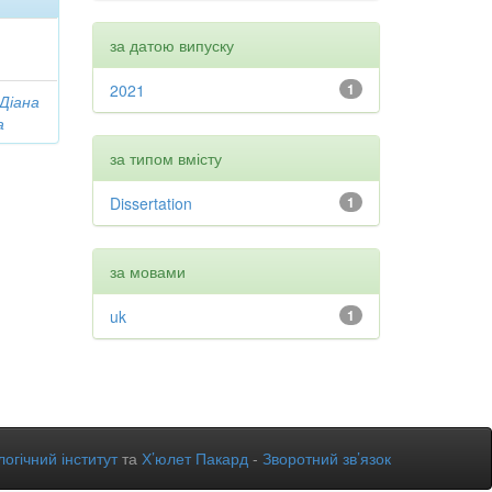
за датою випуску
2021
1
 Діана
а
за типом вмісту
Dissertation
1
за мовами
uk
1
огічний інститут
та
Х’юлет Пакард
-
Зворотний зв’язок