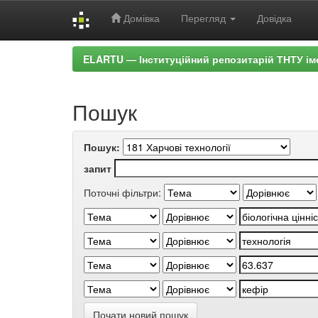
Домівка
Перегляд
Довідка
Skip
ELARTU — Інституційний репозитарій ТНТУ ім
navigation
Пошук
Пошук:
запит
Поточні фільтри:
Почати новий пошук