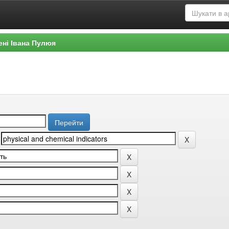
ені Івана Пулюя