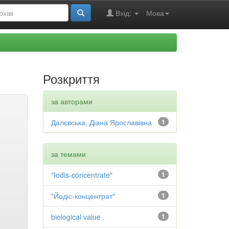
Вхід:
Мова
Розкриття
за авторами
Далєвська, Діана Ярославівна
1
за темами
"Iodis-concentrate"
1
"Йодіс-концентрат"
1
biological value
1