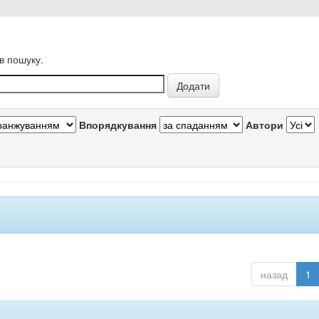
в пошуку.
Впорядкування
Автори
назад
1