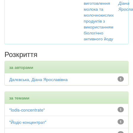
виготовлення
Діана
молока та
Яросла
молочнокислих
продуктів з
використанням
біологічно
активного йоду
Розкриття
за авторами
Далєвська, Діана Ярославівна
1
за темами
"Iodis-concentrate"
1
"Йодіс-концентрат"
1