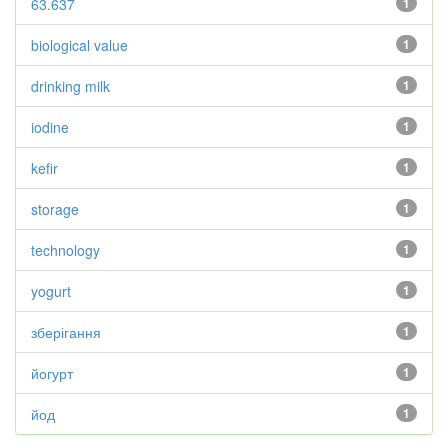
63.637
1
biological value
1
drinking milk
1
iodine
1
kefir
1
storage
1
technology
1
yogurt
1
зберігання
1
йогурт
1
йод
1