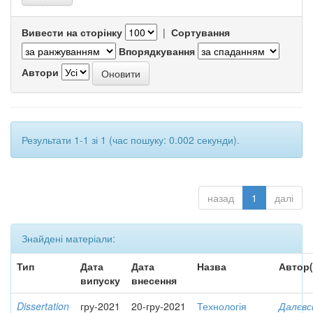
Вивести на сторінку
|
Сортування
Впорядкування
Автори
Результати 1-1 зі 1 (час пошуку: 0.002 секунди).
назад
1
далі
Знайдені матеріали:
Тип
Дата
Дата
Назва
Автор(
випуску
внесення
Dissertation
гру-2021
20-гру-2021
Технологія
Далєвс