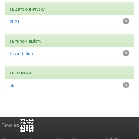
за датою випуску
2021
1
за типом вмісту
Dissertation
1
за мовами
uk
1
Тема від