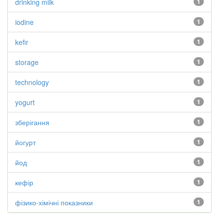
drinking milk
1
iodine
1
kefir
1
storage
1
technology
1
yogurt
1
зберігання
1
йогурт
1
йод
1
кефір
1
фізико-хімічні показники
1