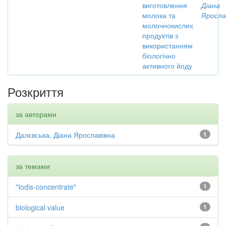
виготовлення
Діана
молока та
Яросла
молочнокислих
продуктів з
використанням
біологічно
активного йоду
Розкриття
за авторами
Далєвська, Діана Ярославівна
1
за темами
"Iodis-concentrate"
1
biological value
1