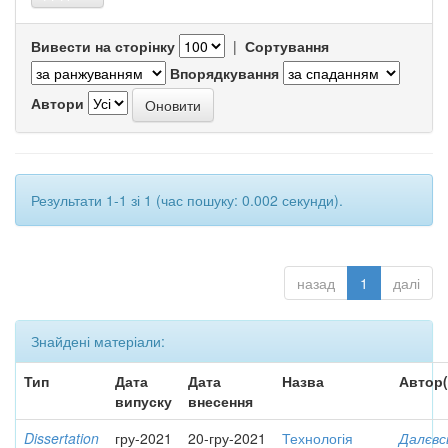
Вивести на сторінку
|
Сортування
Впорядкування
Автори
Результати 1-1 зі 1 (час пошуку: 0.002 секунди).
назад
1
далі
Знайдені матеріали:
Тип
Дата
Дата
Назва
Автор(
випуску
внесення
Dissertation
гру-2021
20-гру-2021
Технологія
Далєвс