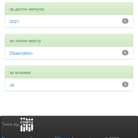
за датою випуску
2021
1
за типом вмісту
Dissertation
1
за мовами
uk
1
Тема від