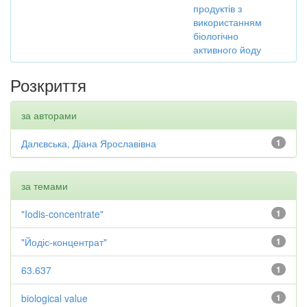
продуктів з
використанням
біологічно
активного йоду
Розкриття
за авторами
Далєвська, Діана Ярославівна
1
за темами
"Iodis-concentrate"
1
"Йодіс-концентрат"
1
63.637
1
biological value
1