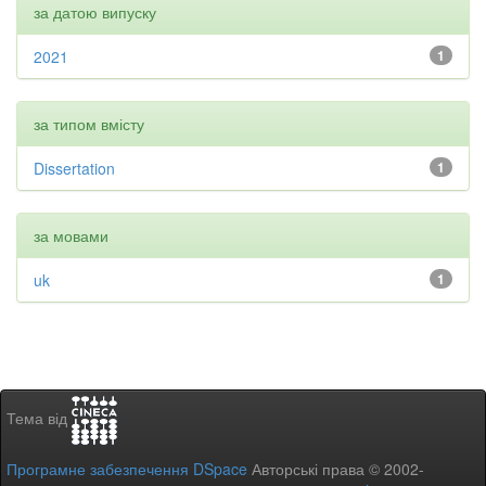
за датою випуску
2021
1
за типом вмісту
Dissertation
1
за мовами
uk
1
Тема від
Програмне забезпечення DSpace
Авторські права © 2002-