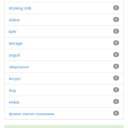
drinking milk
1
iodine
1
kefir
1
storage
1
yogurt
1
зберігання
1
йогурт
1
йод
1
кефір
1
фізико-хімічні показники
1