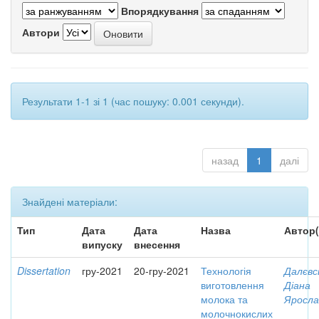
Впорядкування
Автори
Результати 1-1 зі 1 (час пошуку: 0.001 секунди).
назад
1
далі
Знайдені матеріали:
Тип
Дата
Дата
Назва
Автор(
випуску
внесення
Dissertation
гру-2021
20-гру-2021
Технологія
Далєвс
виготовлення
Діана
молока та
Яросла
молочнокислих