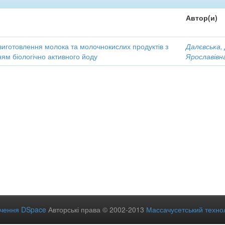
Автор(и)
виготовлення молока та молочнокислих продуктів з
Далєвська,
ям біологічно активного йоду
Ярославівн
ечення DSpace
Авторські права © 2002-2013
Массачусетський технол