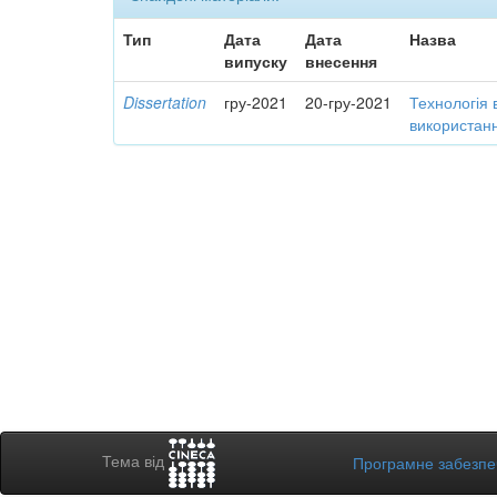
Тип
Дата
Дата
Назва
випуску
внесення
Dissertation
гру-2021
20-гру-2021
Технологія 
використанн
Тема від
Програмне забезп