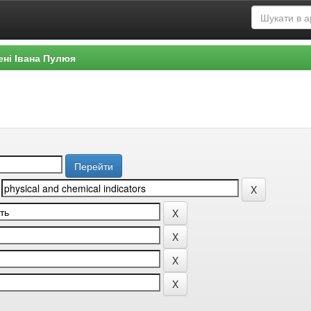
ені Івана Пулюя