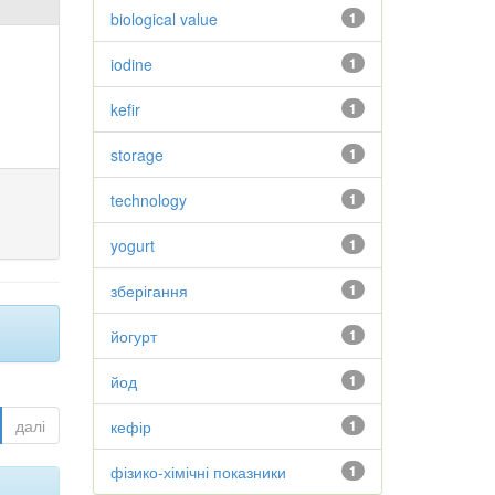
biological value
1
iodine
1
kefir
1
storage
1
technology
1
yogurt
1
зберігання
1
йогурт
1
йод
1
далі
кефір
1
фізико-хімічні показники
1