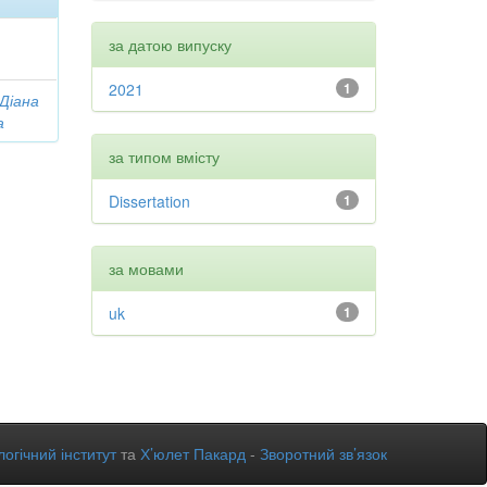
за датою випуску
2021
1
 Діана
а
за типом вмісту
Dissertation
1
за мовами
uk
1
огічний інститут
та
Х’юлет Пакард
-
Зворотний зв’язок