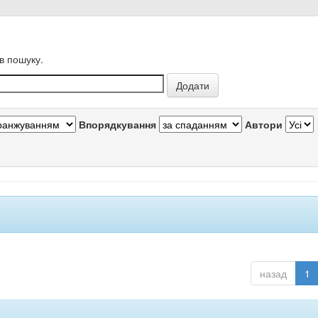
в пошуку.
Впорядкування
Автори
назад
1