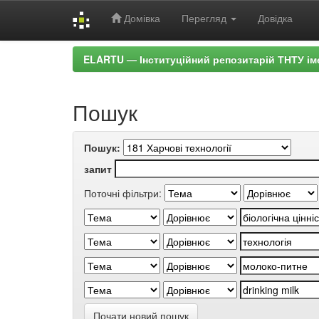
Домівка
Перегляд
Довідка
Skip
ELARTU — Інституційний репозитарій ТНТУ ім
navigation
Пошук
Пошук:
запит
Поточні фільтри:
Почати новий пошук