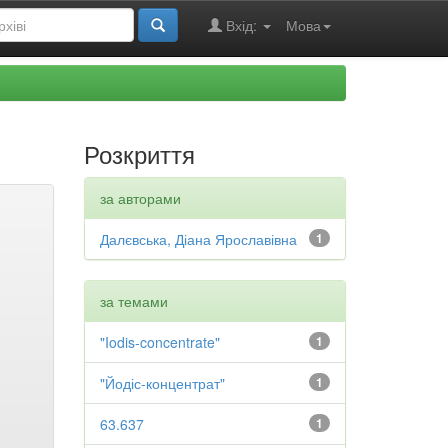
Вхід:
Мова
Розкриття
за авторами
Далєвська, Діана Ярославівна
1
за темами
"Iodis-concentrate"
1
"Йодіс-концентрат"
1
63.637
1