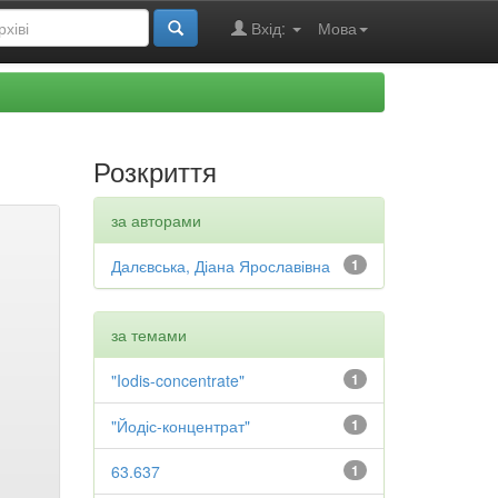
Вхід:
Мова
Розкриття
за авторами
Далєвська, Діана Ярославівна
1
за темами
"Iodis-concentrate"
1
"Йодіс-концентрат"
1
63.637
1