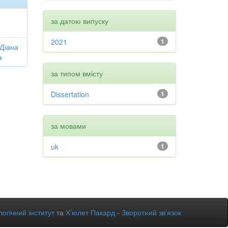
за датою випуску
2021
1
 Діана
а
за типом вмісту
Dissertation
1
за мовами
uk
1
огічний інститут
та
Х’юлет Пакард
-
Зворотний зв’язок