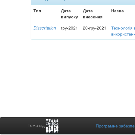
Тип
Дата
Дата
Назва
випуску
внесення
Dissertation
гру-2021
20-гру-2021
Технологія 
використанн
Тема від
Програмне забезп