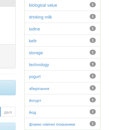
biological value
1
drinking milk
1
iodine
1
kefir
1
storage
1
technology
1
yogurt
1
зберігання
1
йогурт
1
далі
йод
1
фізико-хімічні показники
1