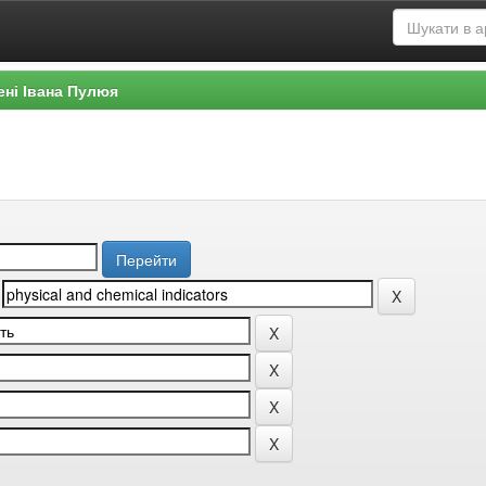
ені Івана Пулюя