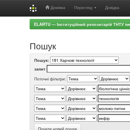
Домівка
Перегляд
Довідка
Skip
ELARTU — Інституційний репозитарій ТНТУ ім
navigation
Пошук
Пошук:
запит
Поточні фільтри:
Почати новий пошук