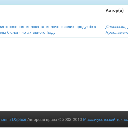
Автор(и)
виготовлення молока та молочнокислих продуктів з
Далєвська,
ям біологічно активного йоду
Ярославівн
ечення DSpace
Авторські права © 2002-2013
Массачусетський технол