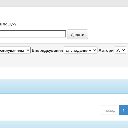
в пошуку.
Впорядкування
Автори
назад
1