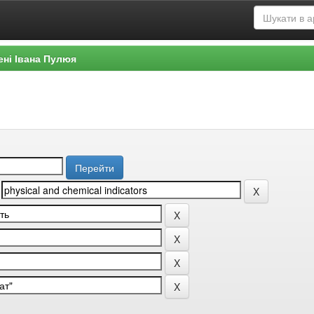
ені Івана Пулюя