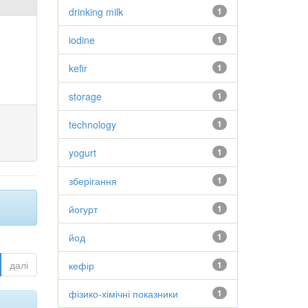
drinking milk
1
iodine
1
kefir
1
storage
1
technology
1
yogurt
1
зберігання
1
йогурт
1
йод
1
далі
кефір
1
фізико-хімічні показники
1