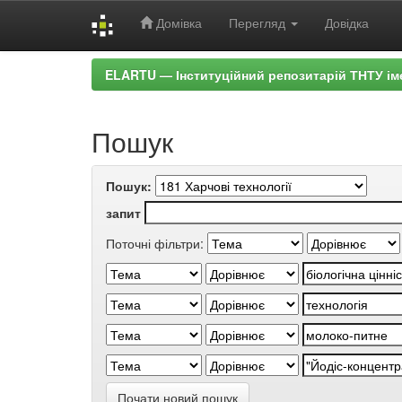
Домівка
Перегляд
Довідка
Skip
ELARTU — Інституційний репозитарій ТНТУ ім
navigation
Пошук
Пошук:
запит
Поточні фільтри:
Почати новий пошук