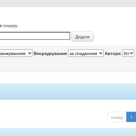
в пошуку.
Впорядкування
Автори
назад
1