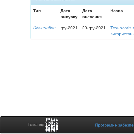
Тип
Дата
Дата
Назва
випуску
внесення
Dissertation
гру-2021
20-гру-2021
Технологія 
використанн
Тема від
Програмне забезп