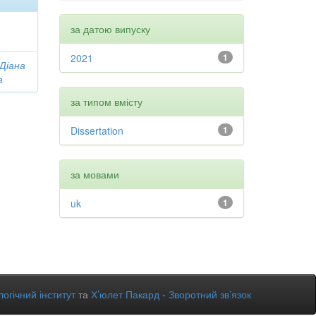
за датою випуску
2021
1
 Діана
а
за типом вмісту
Dissertation
1
за мовами
uk
1
огічний інститут
та
Х’юлет Пакард
-
Зворотний зв’язок