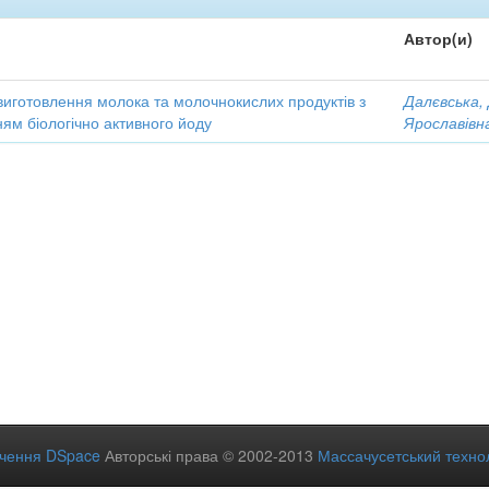
Автор(и)
виготовлення молока та молочнокислих продуктів з
Далєвська,
ям біологічно активного йоду
Ярославівн
ечення DSpace
Авторські права © 2002-2013
Массачусетський технол