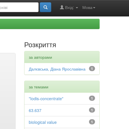
Вхід:
Мова
Розкриття
за авторами
Далєвська, Діана Ярославівна
1
за темами
"Iodis-concentrate"
1
63.637
1
biological value
1