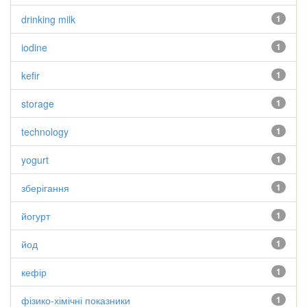
drinking milk
1
iodine
1
kefir
1
storage
1
technology
1
yogurt
1
зберігання
1
йогурт
1
йод
1
кефір
1
фізико-хімічні показники
1