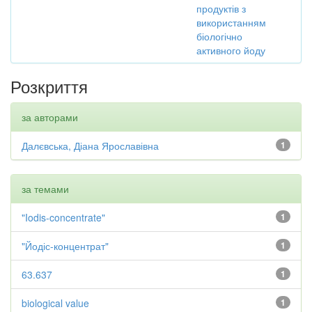
продуктів з
використанням
біологічно
активного йоду
Розкриття
за авторами
Далєвська, Діана Ярославівна
1
за темами
"Iodis-concentrate"
1
"Йодіс-концентрат"
1
63.637
1
biological value
1