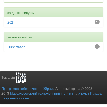
за датою випуску
2021
1
за типом вмісту
Dissertation
1
Тема від
Програмне забезпечення DSpace
Авторські права © 2002-
2013
Массачусетський технологічний інститут
та
Х’юлет Пакард
-
Зворотний зв’язок