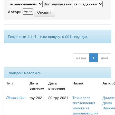
Впорядкування
Автори
Результати 1-1 зі 1 (час пошуку: 0.001 секунди).
назад
1
далі
Знайдені матеріали:
Тип
Дата
Дата
Назва
Автор(
випуску
внесення
Dissertation
гру-2021
20-гру-2021
Технологія
Далєвс
виготовлення
Діана
молока та
Яросла
молочнокислих