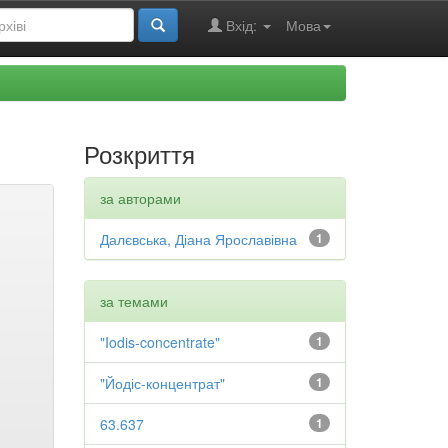
Вхід:
Мова
Розкриття
за авторами
Далєвська, Діана Ярославівна
1
за темами
"Iodis-concentrate"
1
"Йодіс-концентрат"
1
63.637
1