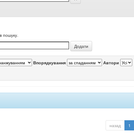
в пошуку.
Впорядкування
Автори
назад
1