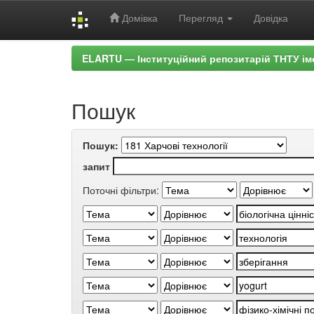
Домівка
Перегляд
Довідка
Skip
ELARTU — Інституційний репозитарій ТНТУ ім
navigation
Пошук
Пошук:
запит
Поточні фільтри: