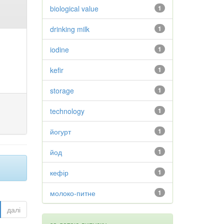
biological value
1
drinking milk
1
iodine
1
kefir
1
storage
1
technology
1
йогурт
1
йод
1
кефір
1
молоко-питне
1
далі