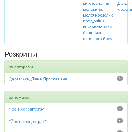
виготовлення
Діана
молока та
Яросла
молочнокислих
продуктів з
використанням
біологічно
активного йоду
Розкриття
за авторами
Далєвська, Діана Ярославівна
1
за темами
"Iodis-concentrate"
1
"Йодіс-концентрат"
1