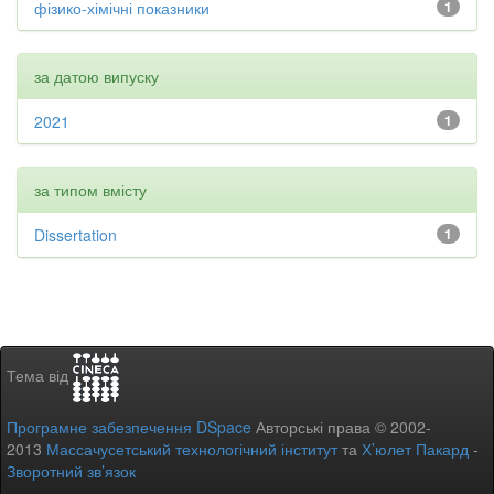
фізико-хімічні показники
1
за датою випуску
2021
1
за типом вмісту
Dissertation
1
Тема від
Програмне забезпечення DSpace
Авторські права © 2002-
2013
Массачусетський технологічний інститут
та
Х’юлет Пакард
-
Зворотний зв’язок