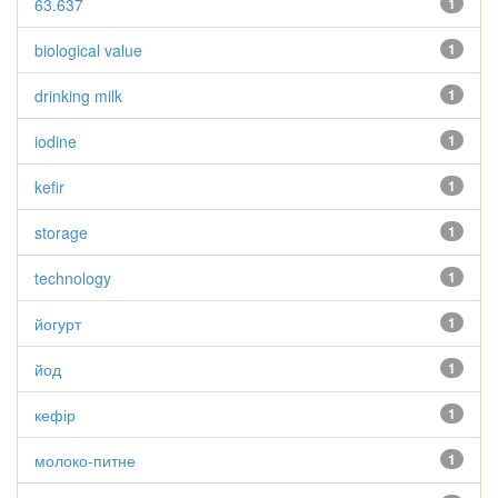
63.637
1
biological value
1
drinking milk
1
iodine
1
kefir
1
storage
1
technology
1
йогурт
1
йод
1
кефір
1
молоко-питне
1