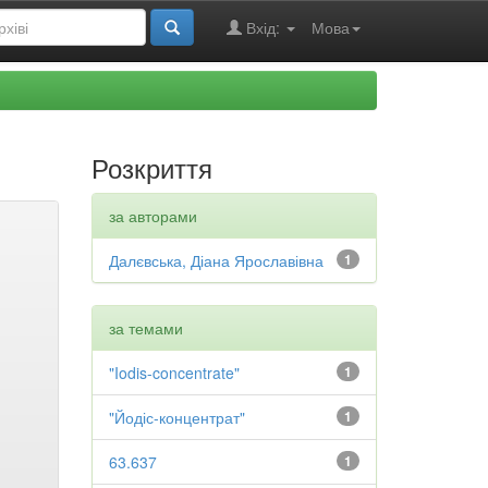
Вхід:
Мова
Розкриття
за авторами
Далєвська, Діана Ярославівна
1
за темами
"Iodis-concentrate"
1
"Йодіс-концентрат"
1
63.637
1