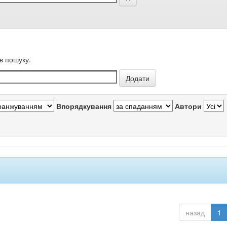
в пошуку.
Впорядкування
Автори
назад
1