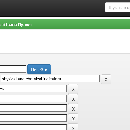
ені Івана Пулюя