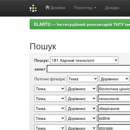
Домівка
Перегляд
Довідка
Skip
ELARTU — Інституційний репозитарій ТНТУ ім
navigation
Пошук
Пошук:
запит
Поточні фільтри: