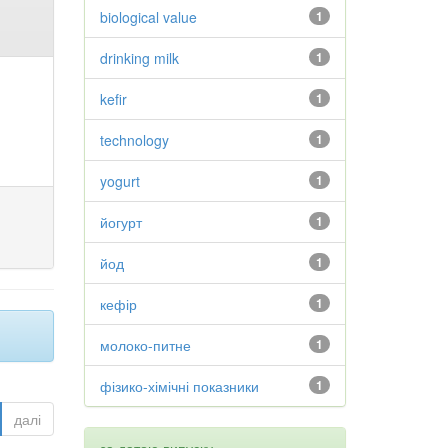
biological value
1
drinking milk
1
kefir
1
technology
1
yogurt
1
йогурт
1
йод
1
кефір
1
молоко-питне
1
фізико-хімічні показники
1
далі