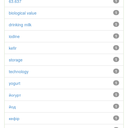
63.637
1
biological value
1
drinking milk
1
iodine
1
kefir
1
storage
1
technology
1
yogurt
1
йогурт
1
йод
1
кефір
1