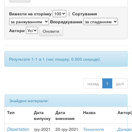
Вивести на сторінку
|
Сортування
Впорядкування
Автори
Результати 1-1 зі 1 (час пошуку: 0.003 секунди).
назад
1
далі
Знайдені матеріали:
Тип
Дата
Дата
Назва
Автор(
випуску
внесення
Dissertation
гру-2021
20-гру-2021
Технологія
Далєвс