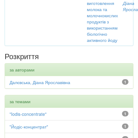
виготовлення
Діана
молока та
Яросла
молочнокислих
продуктів з
використанням
біологічно
активного йоду
Розкриття
за авторами
Далєвська, Діана Ярославівна
1
за темами
"Iodis-concentrate"
1
"Йодіс-концентрат"
1