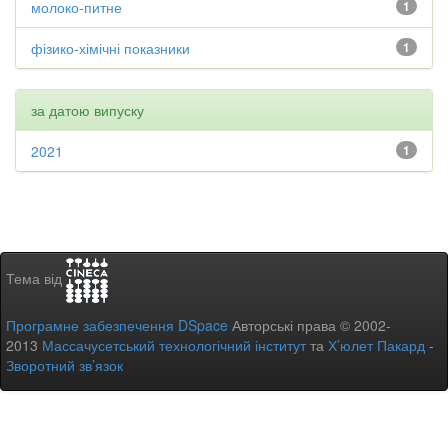
молоко-питне
1
фізико-хімічні показники
1
за датою випуску
2021
1
Тема від
Програмне забезпечення DSpace
Авторські права © 2002-
2013
Массачусетський технологічний інститут
та
Х’юлет Пакард
-
Зворотний зв’язок