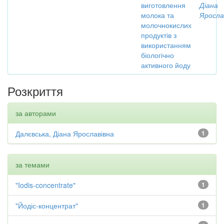
виготовлення
Діана
молока та
Яросла
молочнокислих
продуктів з
використанням
біологічно
активного йоду
Розкриття
за авторами
Далєвська, Діана Ярославівна
1
за темами
"Iodis-concentrate"
1
"Йодіс-концентрат"
1