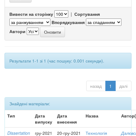
Вивести на сторінку
|
Сортування
Впорядкування
Автори
Результати 1-1 зі 1 (час пошуку: 0.001 секунди).
назад
1
далі
Знайдені матеріали:
Тип
Дата
Дата
Назва
Автор(
випуску
внесення
Dissertation
гру-2021
20-гру-2021
Технологія
Далєвс