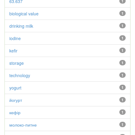
63.637
1
biological value
1
drinking milk
1
iodine
1
kefir
1
storage
1
technology
1
yogurt
1
йогурт
1
кефір
1
молоко-питне
1