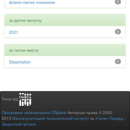
фізико-хімічні показники
1
за датою випуску
2021
1
за типом вмісту
Dissertation
1
Тема від
Програмне забезпечення DSpace
Авторські права © 2002-
2013
Массачусетський технологічний інститут
та
Х’юлет Пакард
-
Зворотний зв’язок