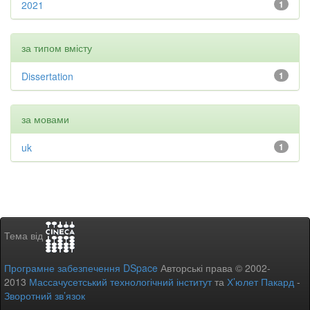
2021
1
за типом вмісту
Dissertation
1
за мовами
uk
1
Тема від
Програмне забезпечення DSpace
Авторські права © 2002-
2013
Массачусетський технологічний інститут
та
Х’юлет Пакард
-
Зворотний зв’язок