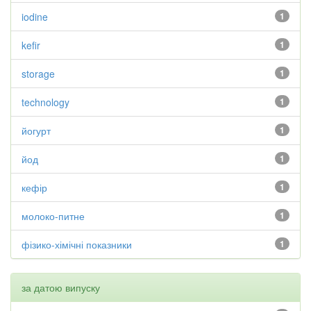
iodine
1
kefir
1
storage
1
technology
1
йогурт
1
йод
1
кефір
1
молоко-питне
1
фізико-хімічні показники
1
за датою випуску