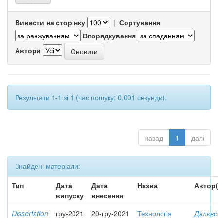
Вивести на сторінку
|
Сортування
Впорядкування
Автори
Результати 1-1 зі 1 (час пошуку: 0.001 секунди).
назад
1
далі
Знайдені матеріали:
Тип
Дата
Дата
Назва
Автор(
випуску
внесення
Dissertation
гру-2021
20-гру-2021
Технологія
Далєвс