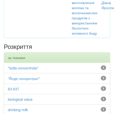
виготовлення
Діана
молока та
Яросла
молочнокислих
продуктів з
використанням
біологічно
активного йоду
Розкриття
за темами
"Iodis-concentrate"
1
"Йодіс-концентрат"
1
63.637
1
biological value
1
drinking milk
1