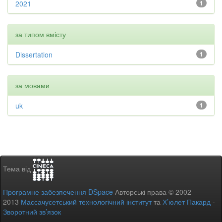
2021
1
за типом вмісту
Dissertation
1
за мовами
uk
1
Тема від
Програмне забезпечення DSpace
Авторські права © 2002-
2013
Массачусетський технологічний інститут
та
Х’юлет Пакард
-
Зворотний зв’язок