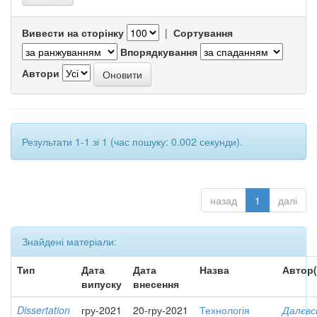
Вивести на сторінку
|
Сортування
Впорядкування
Автори
Результати 1-1 зі 1 (час пошуку: 0.002 секунди).
назад
1
далі
Знайдені матеріали:
Тип
Дата
Дата
Назва
Автор(
випуску
внесення
Dissertation
гру-2021
20-гру-2021
Технологія
Далєвс