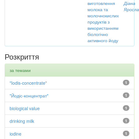
виготовлення
Діана
молока та
Яросла
молочнокислих
продуктів з
використанням
біологічно
активного йоду
Розкриття
за темами
"Iodis-concentrate"
1
"Йодіс-концентрат"
1
biological value
1
drinking milk
1
iodine
1