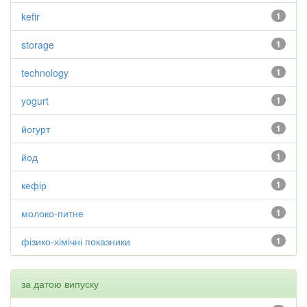
kefir
1
storage
1
technology
1
yogurt
1
йогурт
1
йод
1
кефір
1
молоко-питне
1
фізико-хімічні показники
1
за датою випуску