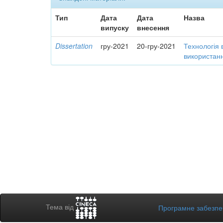
Тип
Дата
Дата
Назва
випуску
внесення
Dissertation
гру-2021
20-гру-2021
Технологія 
використанн
Тема від
Програмне забезп