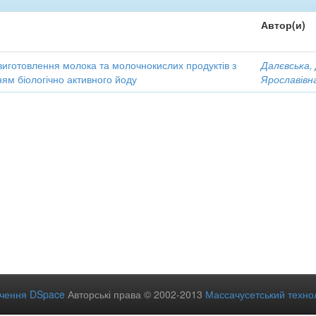
Автор(и)
виготовлення молока та молочнокислих продуктів з
Далєвська,
ям біологічно активного йоду
Ярославівн
ечення DSpace
Авторські права © 2002-2013
Массачусетський технол