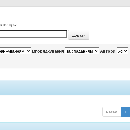
в пошуку.
Впорядкування
Автори
назад
1