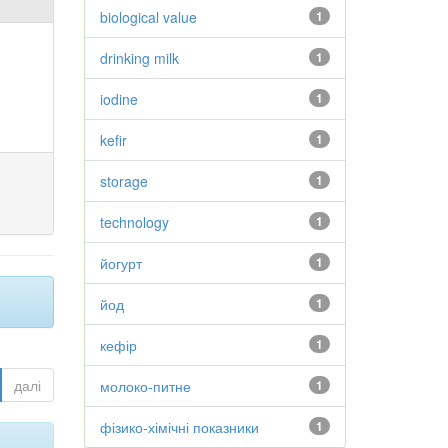
biological value
1
drinking milk
1
iodine
1
kefir
1
storage
1
technology
1
йогурт
1
йод
1
кефір
1
далі
молоко-питне
1
фізико-хімічні показники
1