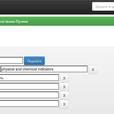
ені Івана Пулюя