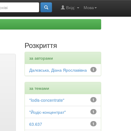
Вхід:
Мова
Розкриття
за авторами
Далєвська, Діана Ярославівна
1
за темами
"Iodis-concentrate"
1
"Йодіс-концентрат"
1
63.637
1