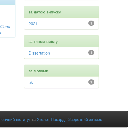
за датою випуску
2021
1
 Діана
а
за типом вмісту
Dissertation
1
за мовами
uk
1
огічний інститут
та
Х’юлет Пакард
-
Зворотний зв’язок