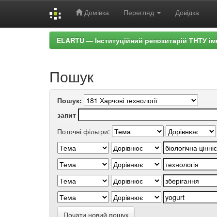
Домівка
Перегляд
Довідка
Skip
ELARTU — Інституційний репозитарій ТНТУ ім
navigation
Пошук
Пошук:
запит
Поточні фільтри:
Почати новий пошук