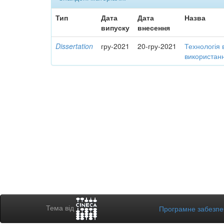
Тип
Дата
Дата
Назва
випуску
внесення
Dissertation
гру-2021
20-гру-2021
Технологія 
використанн
Тема від
Програмне забезп