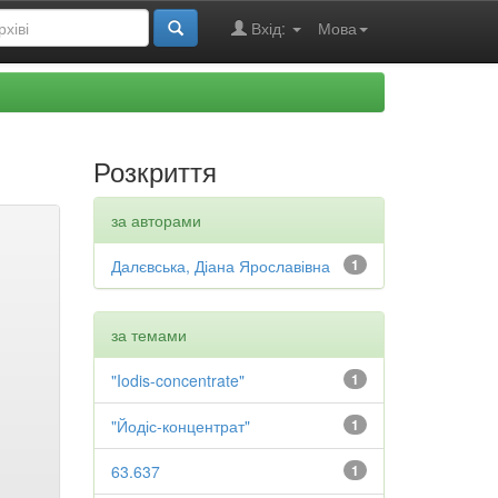
Вхід:
Мова
Розкриття
за авторами
Далєвська, Діана Ярославівна
1
за темами
"Iodis-concentrate"
1
"Йодіс-концентрат"
1
63.637
1