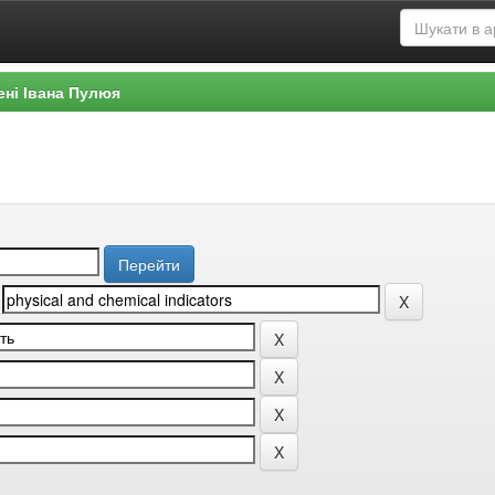
ені Івана Пулюя