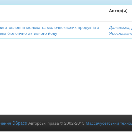
Автор(и)
виготовлення молока та молочнокислих продуктів з
Далєвська,
ям біологічно активного йоду
Ярославівн
ечення DSpace
Авторські права © 2002-2013
Массачусетський технол