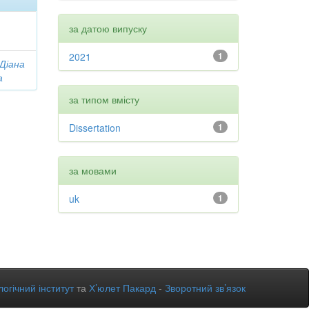
за датою випуску
2021
1
 Діана
а
за типом вмісту
Dissertation
1
за мовами
uk
1
огічний інститут
та
Х’юлет Пакард
-
Зворотний зв’язок