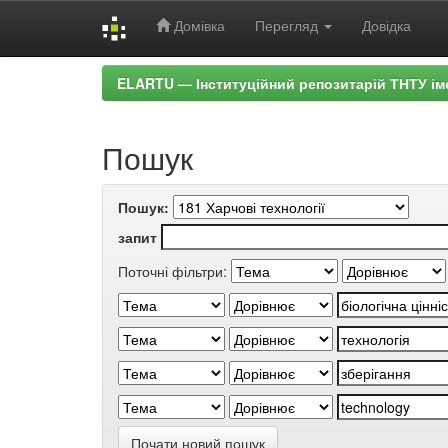
Домівка
Перегляд
Довідка
Skip
ELARTU — Інституційний репозитарій ТНТУ ім
navigation
Пошук
Пошук:
запит
Поточні фільтри:
Почати новий пошук