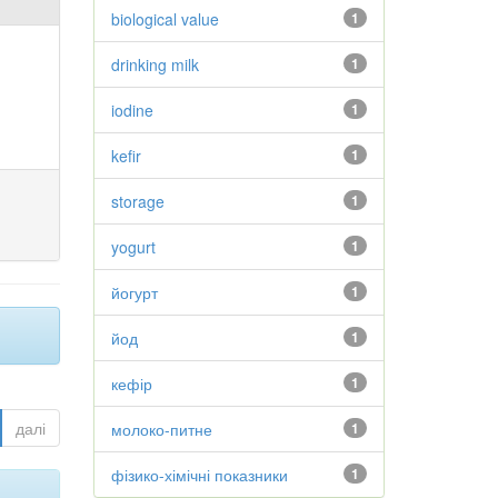
biological value
1
drinking milk
1
iodine
1
kefir
1
storage
1
yogurt
1
йогурт
1
йод
1
кефір
1
далі
молоко-питне
1
фізико-хімічні показники
1