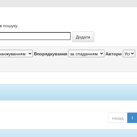
в пошуку.
Впорядкування
Автори
назад
1