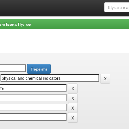
ені Івана Пулюя