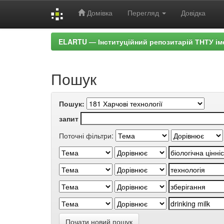
Домівка
Перегляд
Довідка
Skip
ELARTU — Інституційний репозитарій ТНТУ ім
navigation
Пошук
Пошук:
запит
Поточні фільтри:
Почати новий пошук