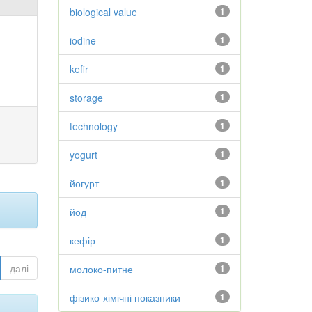
biological value
1
iodine
1
kefir
1
storage
1
technology
1
yogurt
1
йогурт
1
йод
1
кефір
1
далі
молоко-питне
1
фізико-хімічні показники
1