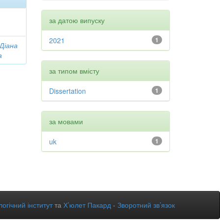
за датою випуску
2021
1
 Діана
а
за типом вмісту
Dissertation
1
за мовами
uk
1
огічний інститут
та
Х’юлет Пакард
-
Зворотний зв’язок