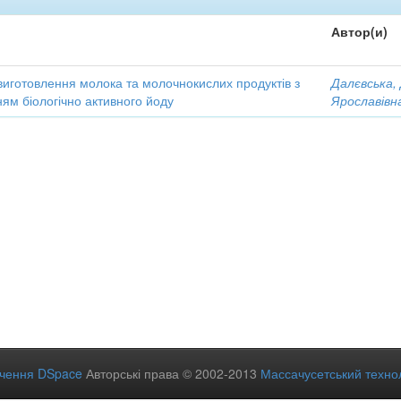
Автор(и)
виготовлення молока та молочнокислих продуктів з
Далєвська,
ям біологічно активного йоду
Ярославівн
ечення DSpace
Авторські права © 2002-2013
Массачусетський технол