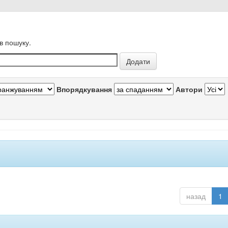
в пошуку.
Впорядкування
Автори
назад
1