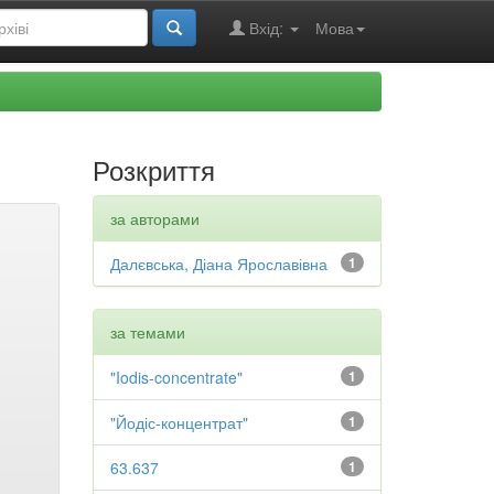
Вхід:
Мова
Розкриття
за авторами
Далєвська, Діана Ярославівна
1
за темами
"Iodis-concentrate"
1
"Йодіс-концентрат"
1
63.637
1