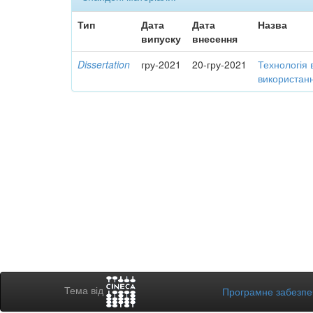
Тип
Дата
Дата
Назва
випуску
внесення
Dissertation
гру-2021
20-гру-2021
Технологія 
використанн
Тема від
Програмне забезп