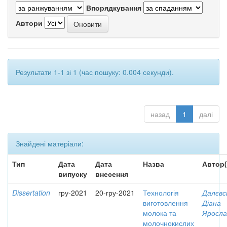
Впорядкування
Автори
Результати 1-1 зі 1 (час пошуку: 0.004 секунди).
назад
1
далі
Знайдені матеріали:
Тип
Дата
Дата
Назва
Автор(
випуску
внесення
Dissertation
гру-2021
20-гру-2021
Технологія
Далєвс
виготовлення
Діана
молока та
Яросла
молочнокислих