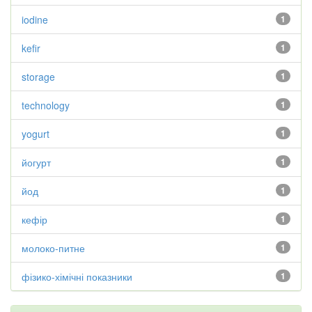
iodine
1
kefir
1
storage
1
technology
1
yogurt
1
йогурт
1
йод
1
кефір
1
молоко-питне
1
фізико-хімічні показники
1