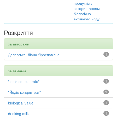
продуктів з
використанням
біологічно
активного йоду
Розкриття
за авторами
Далєвська, Діана Ярославівна
1
за темами
"Iodis-concentrate"
1
"Йодіс-концентрат"
1
biological value
1
drinking milk
1