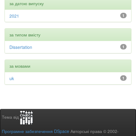
за датою випуску
2021
1
за типом вмісту
Dissertation
1
за мовами
uk
1
Тема від
Програмне забезпечення DSpace
Авторські права © 2002-