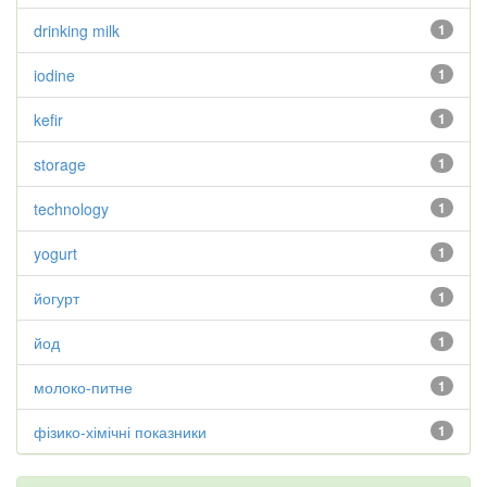
drinking milk
1
iodine
1
kefir
1
storage
1
technology
1
yogurt
1
йогурт
1
йод
1
молоко-питне
1
фізико-хімічні показники
1