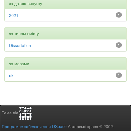
за датою випуску
2021
1
за типом вмісту
Dissertation
1
за мовами
uk
1
Тема від
Програмне забезпечення DSpace
Авторські права © 2002-