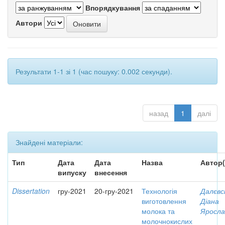
Впорядкування
Автори
Результати 1-1 зі 1 (час пошуку: 0.002 секунди).
назад
1
далі
Знайдені матеріали:
Тип
Дата
Дата
Назва
Автор(
випуску
внесення
Dissertation
гру-2021
20-гру-2021
Технологія
Далєвс
виготовлення
Діана
молока та
Яросла
молочнокислих