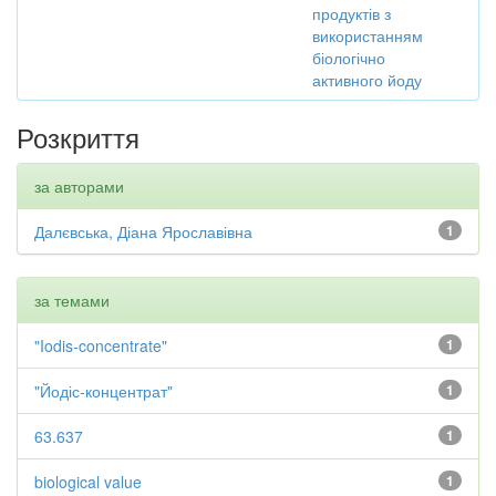
продуктів з
використанням
біологічно
активного йоду
Розкриття
за авторами
Далєвська, Діана Ярославівна
1
за темами
"Iodis-concentrate"
1
"Йодіс-концентрат"
1
63.637
1
biological value
1