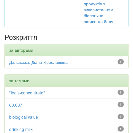
продуктів з
використанням
біологічно
активного йоду
Розкриття
за авторами
Далєвська, Діана Ярославівна
1
за темами
"Iodis-concentrate"
1
63.637
1
biological value
1
drinking milk
1