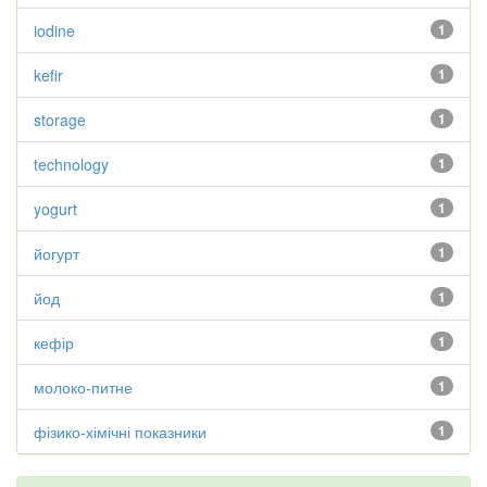
iodine
1
kefir
1
storage
1
technology
1
yogurt
1
йогурт
1
йод
1
кефір
1
молоко-питне
1
фізико-хімічні показники
1