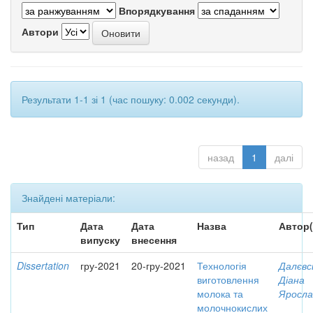
Впорядкування
Автори
Результати 1-1 зі 1 (час пошуку: 0.002 секунди).
назад
1
далі
Знайдені матеріали:
Тип
Дата
Дата
Назва
Автор(
випуску
внесення
Dissertation
гру-2021
20-гру-2021
Технологія
Далєвс
виготовлення
Діана
молока та
Яросла
молочнокислих