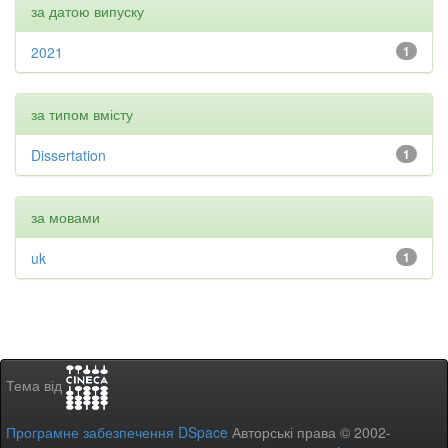
за датою випуску
2021
1
за типом вмісту
Dissertation
1
за мовами
uk
1
Тема від
Програмне забезпечення DSpace
Авторські права © 2002-