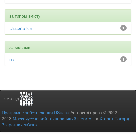
за типом вмісту
Dissertation
1
за мовами
uk
1
Тема від
Програмне забезпечення DSpace
Авторські права © 2002-
2013
Массачусетський технологічний інститут
та
Х’юлет Пакард
-
Зворотний зв’язок