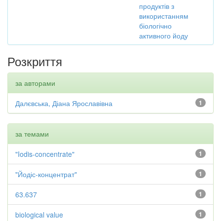
продуктів з
використанням
біологічно
активного йоду
Розкриття
за авторами
Далєвська, Діана Ярославівна
1
за темами
"Iodis-concentrate"
1
"Йодіс-концентрат"
1
63.637
1
biological value
1