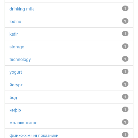
drinking milk
1
iodine
1
kefir
1
storage
1
technology
1
yogurt
1
йогурт
1
йод
1
кефір
1
молоко-питне
1
фізико-хімічні показники
1