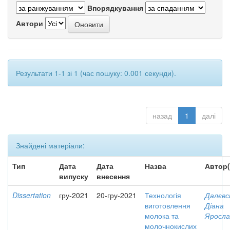
Впорядкування
Автори
Результати 1-1 зі 1 (час пошуку: 0.001 секунди).
назад
1
далі
Знайдені матеріали:
Тип
Дата
Дата
Назва
Автор(
випуску
внесення
Dissertation
гру-2021
20-гру-2021
Технологія
Далєвс
виготовлення
Діана
молока та
Яросла
молочнокислих