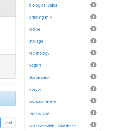
biological value
1
drinking milk
1
iodine
1
storage
1
technology
1
yogurt
1
зберігання
1
йогурт
1
молоко-питне
1
технологія
1
далі
фізико-хімічні показники
1