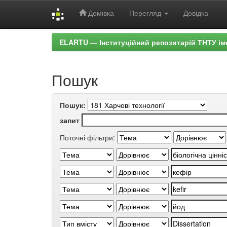
Домівка
Перегляд
Довідка
Skip
ELARTU — Інституційний репозитарій ТНТУ ім
navigation
Пошук
Пошук:
запит
Поточні фільтри: