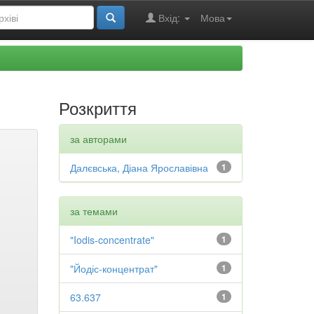
Вхід:
Мова
Розкриття
за авторами
Далєвська, Діана Ярославівна
1
за темами
"Iodis-concentrate"
1
"Йодіс-концентрат"
1
63.637
1