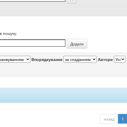
в пошуку.
Впорядкування
Автори
назад
1