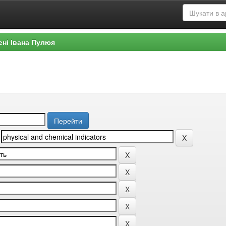
ені Івана Пулюя