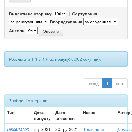
Вивести на сторінку
|
Сортування
Впорядкування
Автори
Результати 1-1 зі 1 (час пошуку: 0.002 секунди).
назад
1
далі
Знайдені матеріали:
Тип
Дата
Дата
Назва
Автор(
випуску
внесення
Dissertation
гру-2021
20-гру-2021
Технологія
Далєвс