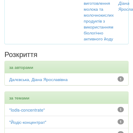
виготовлення
Діана
молока та
Яросла
молочнокислих
продуктів з
використанням
біологічно
активного йоду
Розкриття
за авторами
Далєвська, Діана Ярославівна
1
за темами
"Iodis-concentrate"
1
"Йодіс-концентрат"
1