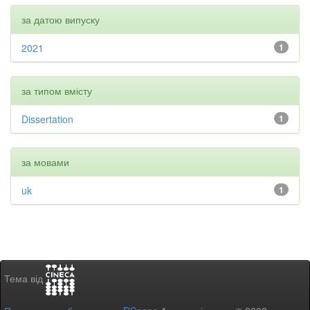
за датою випуску
2021
1
за типом вмісту
Dissertation
1
за мовами
uk
1
Тема від