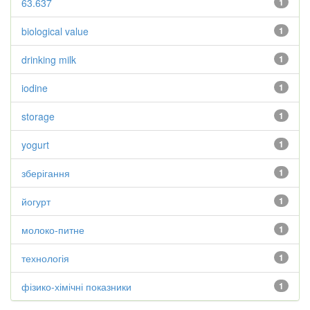
63.637
1
biological value
1
drinking milk
1
iodine
1
storage
1
yogurt
1
зберігання
1
йогурт
1
молоко-питне
1
технологія
1
фізико-хімічні показники
1