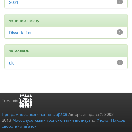
2021
1
за типом вмісту
Dissertation
1
за мовами
uk
1
Тема від
Програмне забезпечення DSpace
Авторські права © 2002-
2013
Массачусетський технологічний інститут
та
Х’юлет Пакард
-
Зворотний зв’язок