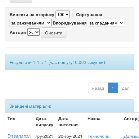
Вивести на сторінку
|
Сортування
Впорядкування
Автори
Результати 1-1 зі 1 (час пошуку: 0.002 секунди).
назад
1
далі
Знайдені матеріали:
Тип
Дата
Дата
Назва
Автор(
випуску
внесення
Dissertation
гру-2021
20-гру-2021
Технологія
Далєвс