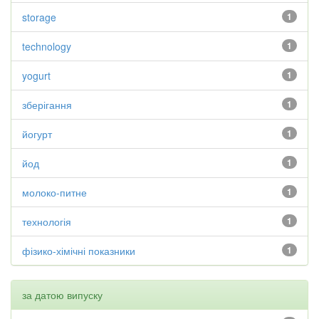
storage
1
technology
1
yogurt
1
зберігання
1
йогурт
1
йод
1
молоко-питне
1
технологія
1
фізико-хімічні показники
1
за датою випуску