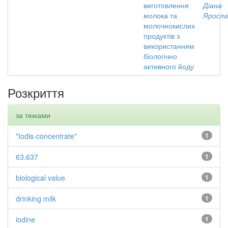
виготовлення
Діана
молока та
Яросла
молочнокислих
продуктів з
використанням
біологічно
активного йоду
Розкриття
за темами
"Iodis-concentrate"
1
63.637
1
biological value
1
drinking milk
1
iodine
1