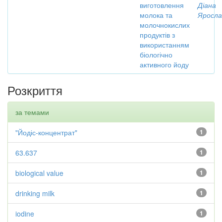
виготовлення
Діана
молока та
Яросла
молочнокислих
продуктів з
використанням
біологічно
активного йоду
Розкриття
за темами
"Йодіс-концентрат"
1
63.637
1
biological value
1
drinking milk
1
iodine
1