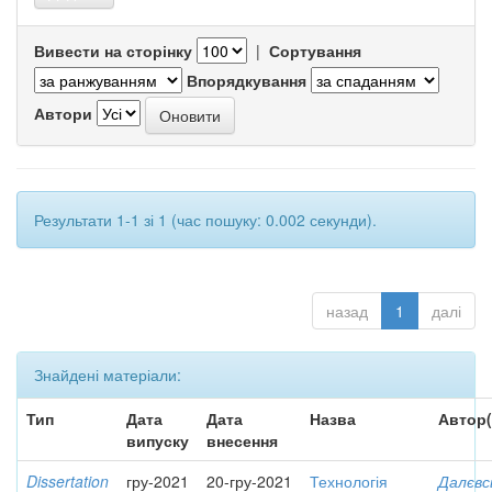
Вивести на сторінку
|
Сортування
Впорядкування
Автори
Результати 1-1 зі 1 (час пошуку: 0.002 секунди).
назад
1
далі
Знайдені матеріали:
Тип
Дата
Дата
Назва
Автор(
випуску
внесення
Dissertation
гру-2021
20-гру-2021
Технологія
Далєвс