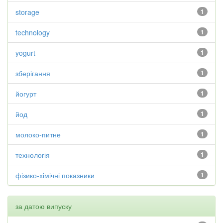
storage
1
technology
1
yogurt
1
зберігання
1
йогурт
1
йод
1
молоко-питне
1
технологія
1
фізико-хімічні показники
1
за датою випуску