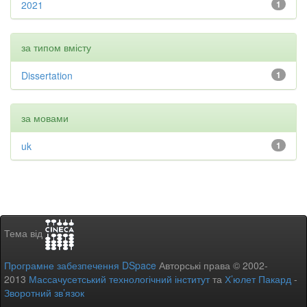
2021
1
за типом вмісту
Dissertation
1
за мовами
uk
1
Тема від
Програмне забезпечення DSpace
Авторські права © 2002-
2013
Массачусетський технологічний інститут
та
Х’юлет Пакард
-
Зворотний зв’язок