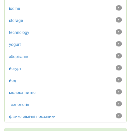
iodine
1
storage
1
technology
1
yogurt
1
зберігання
1
йогурт
1
йод
1
молоко-питне
1
технологія
1
фізико-хімічні показники
1