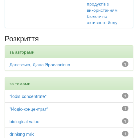
продуктів з
використанням
біологічно
активного йоду
Розкриття
за авторами
Далєвська, Діана Ярославівна
1
за темами
"Iodis-concentrate"
1
"Йодіс-концентрат"
1
biological value
1
drinking milk
1