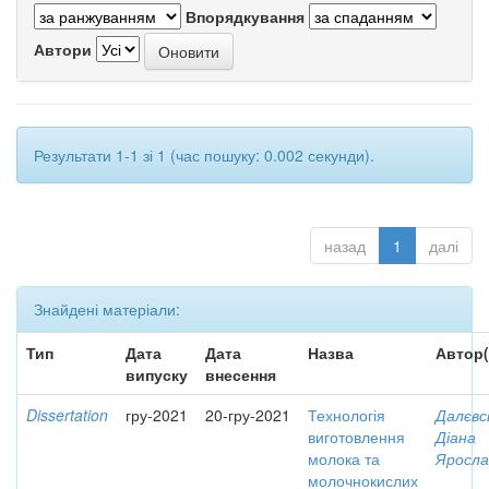
Впорядкування
Автори
Результати 1-1 зі 1 (час пошуку: 0.002 секунди).
назад
1
далі
Знайдені матеріали:
Тип
Дата
Дата
Назва
Автор(
випуску
внесення
Dissertation
гру-2021
20-гру-2021
Технологія
Далєвс
виготовлення
Діана
молока та
Яросла
молочнокислих