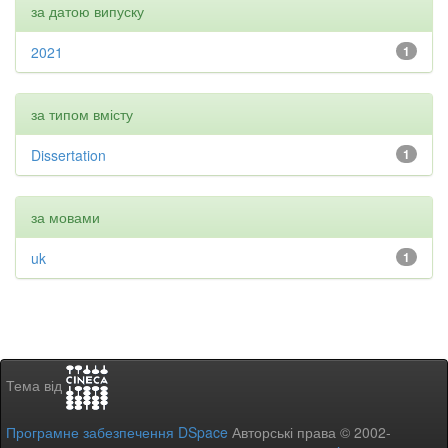
за датою випуску
2021
1
за типом вмісту
Dissertation
1
за мовами
uk
1
Тема від
Програмне забезпечення DSpace
Авторські права © 2002-