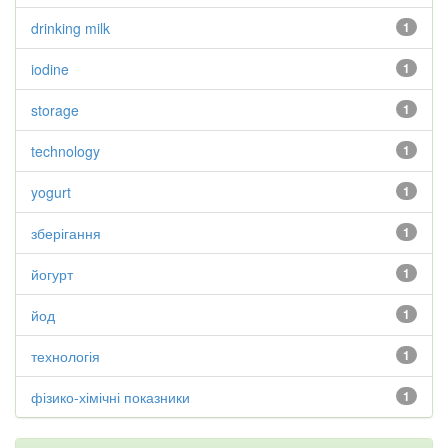
drinking milk
1
iodine
1
storage
1
technology
1
yogurt
1
зберігання
1
йогурт
1
йод
1
технологія
1
фізико-хімічні показники
1