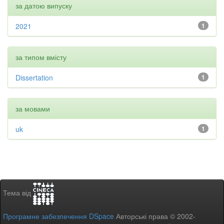
за датою випуску
2021
1
за типом вмісту
Dissertation
1
за мовами
uk
1
Тема від
Програмне забезпечення DSpace
Авторські права © 2002-