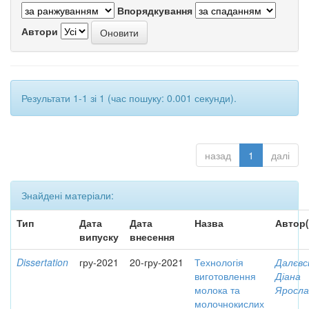
Впорядкування
Автори
Результати 1-1 зі 1 (час пошуку: 0.001 секунди).
назад
1
далі
Знайдені матеріали:
Тип
Дата
Дата
Назва
Автор(
випуску
внесення
Dissertation
гру-2021
20-гру-2021
Технологія
Далєвс
виготовлення
Діана
молока та
Яросла
молочнокислих