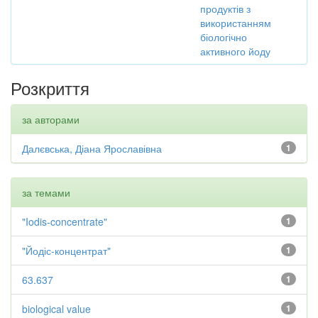
продуктів з
використанням
біологічно
активного йоду
Розкриття
за авторами
Далєвська, Діана Ярославівна
1
за темами
"Iodis-concentrate"
1
"Йодіс-концентрат"
1
63.637
1
biological value
1