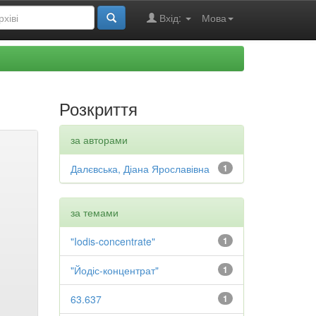
Вхід:
Мова
Розкриття
за авторами
Далєвська, Діана Ярославівна
1
за темами
"Iodis-concentrate"
1
"Йодіс-концентрат"
1
63.637
1