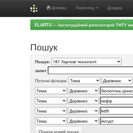
Домівка
Перегляд
Довідка
Skip
ELARTU — Інституційний репозитарій ТНТУ ім
navigation
Пошук
Пошук:
запит
Поточні фільтри:
Почати новий пошук