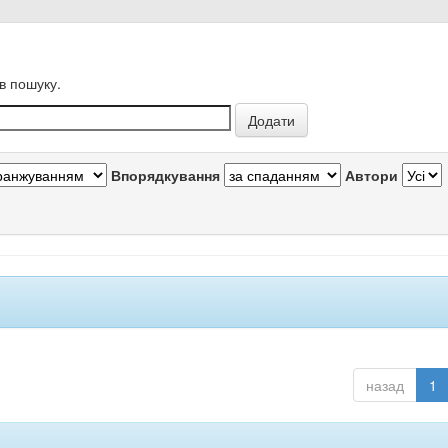
в пошуку.
Впорядкування
Автори
назад
1