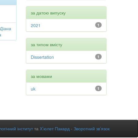
за датою випуску
2021
1
 Діана
а
за типом вмісту
Dissertation
1
за мовами
uk
1
огічний інститут
та
Х’юлет Пакард
-
Зворотний зв’язок