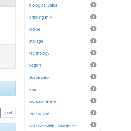
biological value
1
drinking milk
1
iodine
1
storage
1
technology
1
yogurt
1
зберігання
1
йод
1
молоко-питне
1
далі
технологія
1
фізико-хімічні показники
1