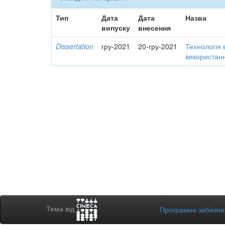
Тип
Дата
Дата
Назва
випуску
внесення
Dissertation
гру-2021
20-гру-2021
Технологія 
використанн
Тема від
Програмне забезп