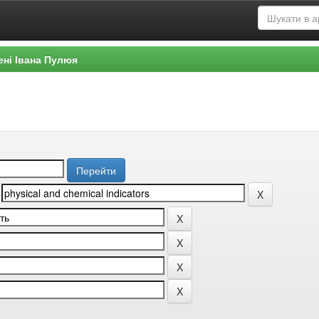
ені Івана Пулюя