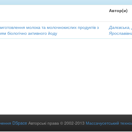
Автор(и)
виготовлення молока та молочнокислих продуктів з
Далєвська,
ям біологічно активного йоду
Ярославівн
ечення DSpace
Авторські права © 2002-2013
Массачусетський технол