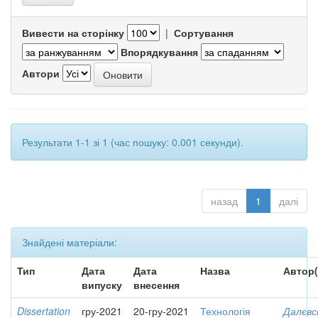
Вивести на сторінку
|
Сортування
Впорядкування
Автори
Результати 1-1 зі 1 (час пошуку: 0.001 секунди).
назад
1
далі
Знайдені матеріали:
Тип
Дата
Дата
Назва
Автор(
випуску
внесення
Dissertation
гру-2021
20-гру-2021
Технологія
Далєвс