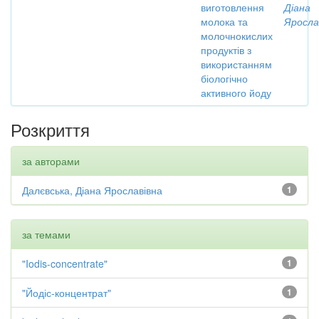
виготовлення
Діана
молока та
Яросла
молочнокислих
продуктів з
використанням
біологічно
активного йоду
Розкриття
за авторами
Далєвська, Діана Ярославівна
1
за темами
"Iodis-concentrate"
1
"Йодіс-концентрат"
1