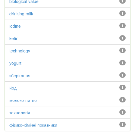
biological value
1
drinking milk
1
iodine
1
kefir
1
technology
1
yogurt
1
зберігання
1
йод
1
молоко-питне
1
технологія
1
фізико-хімічні показники
1