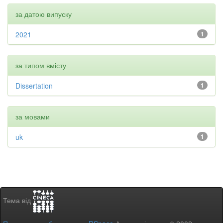
за датою випуску
2021
1
за типом вмісту
Dissertation
1
за мовами
uk
1
Тема від