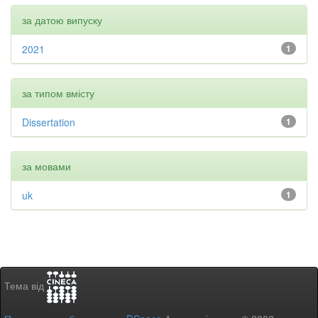
за датою випуску
2021
1
за типом вмісту
Dissertation
1
за мовами
uk
1
Тема від