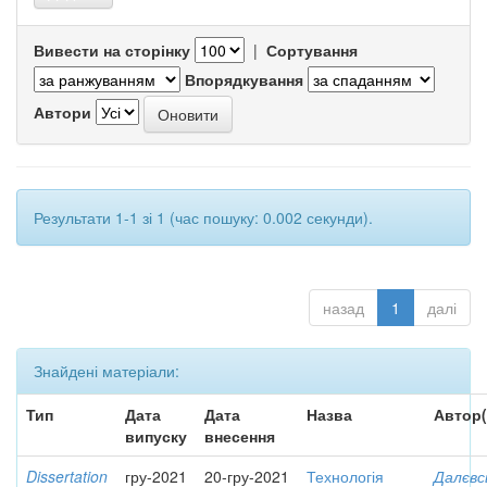
Вивести на сторінку
|
Сортування
Впорядкування
Автори
Результати 1-1 зі 1 (час пошуку: 0.002 секунди).
назад
1
далі
Знайдені матеріали:
Тип
Дата
Дата
Назва
Автор(
випуску
внесення
Dissertation
гру-2021
20-гру-2021
Технологія
Далєвс