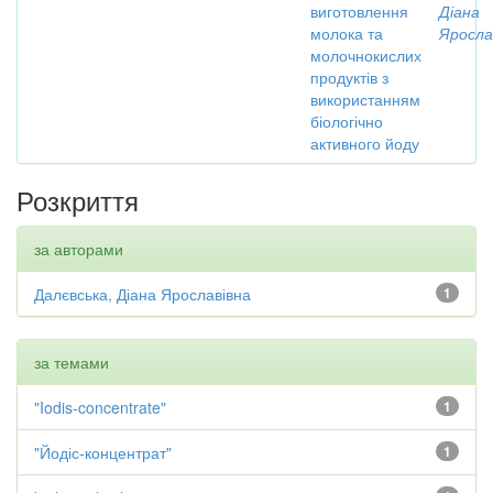
виготовлення
Діана
молока та
Яросла
молочнокислих
продуктів з
використанням
біологічно
активного йоду
Розкриття
за авторами
Далєвська, Діана Ярославівна
1
за темами
"Iodis-concentrate"
1
"Йодіс-концентрат"
1