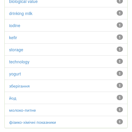
biological value
1
drinking milk
1
iodine
1
kefir
1
storage
1
technology
1
yogurt
1
зберігання
1
йод
1
молоко-питне
1
фізико-хімічні показники
1