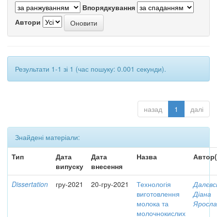
Впорядкування
Автори
Результати 1-1 зі 1 (час пошуку: 0.001 секунди).
назад
1
далі
Знайдені матеріали:
Тип
Дата
Дата
Назва
Автор(
випуску
внесення
Dissertation
гру-2021
20-гру-2021
Технологія
Далєвс
виготовлення
Діана
молока та
Яросла
молочнокислих