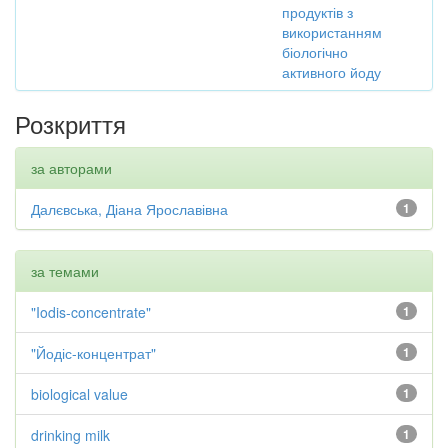
продуктів з
використанням
біологічно
активного йоду
Розкриття
за авторами
Далєвська, Діана Ярославівна
1
за темами
"Iodis-concentrate"
1
"Йодіс-концентрат"
1
biological value
1
drinking milk
1