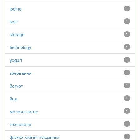
iodine
1
kefir
1
storage
1
technology
1
yogurt
1
зберігання
1
йогурт
1
йод
1
молоко-питне
1
технологія
1
фізико-хімічні показники
1