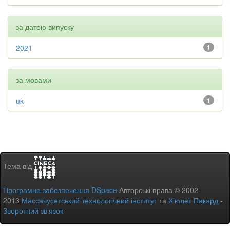
за датою випуску
2021
1
за мовами
uk
1
Тема від
Програмне забезпечення DSpace
Авторські права © 2002-
2013
Массачусетський технологічний інститут
та
Х’юлет Пакард
-
Зворотний зв’язок