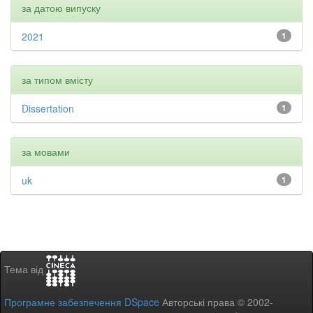
за датою випуску
2021
1
за типом вмісту
Dissertation
1
за мовами
uk
1
Тема від
Програмне забезпечення DSpace
Авторські права © 2002-