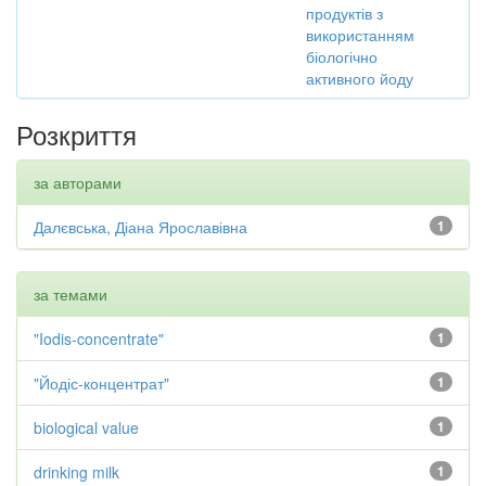
продуктів з
використанням
біологічно
активного йоду
Розкриття
за авторами
Далєвська, Діана Ярославівна
1
за темами
"Iodis-concentrate"
1
"Йодіс-концентрат"
1
biological value
1
drinking milk
1