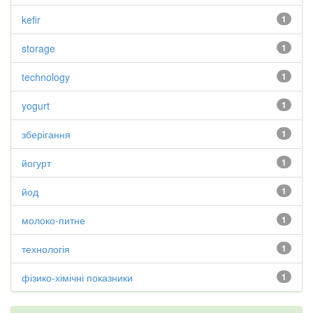
kefir
1
storage
1
technology
1
yogurt
1
зберігання
1
йогурт
1
йод
1
молоко-питне
1
технологія
1
фізико-хімічні показники
1