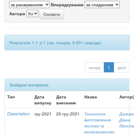
Впорядкування
Автори
Результати 1-1 зі 1 (час пошуку: 0.001 секунди).
назад
1
далі
Знайдені матеріали:
Тип
Дата
Дата
Назва
Автор(
випуску
внесення
Dissertation
гру-2021
20-гру-2021
Технологія
Далєвс
виготовлення
Діана
молока та
Яросла
молочнокислих