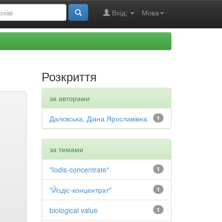
Вхід:
Мова
Розкриття
за авторами
Далєвська, Діана Ярославівна
1
за темами
"Iodis-concentrate"
1
"Йодіс-концентрат"
1
biological value
1