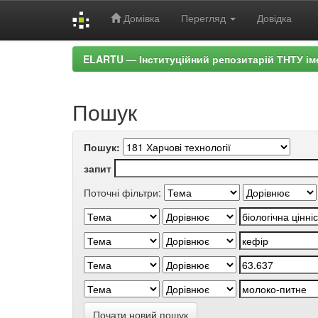
Домівка
Перегляд
Довідка
Skip
ELARTU — Інституційний репозитарій ТНТУ ім
navigation
Пошук
Пошук:
запит
Поточні фільтри:
Почати новий пошук