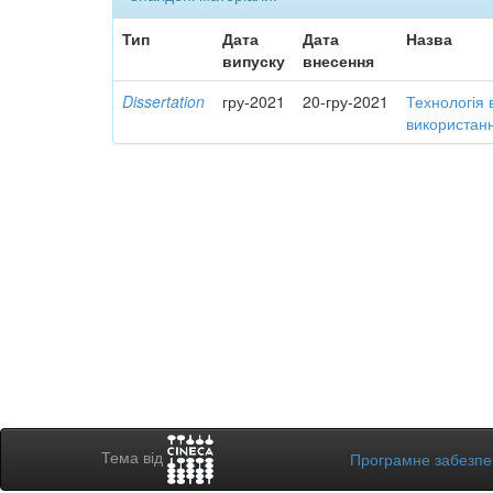
Тип
Дата
Дата
Назва
випуску
внесення
Dissertation
гру-2021
20-гру-2021
Технологія 
використанн
Тема від
Програмне забезп