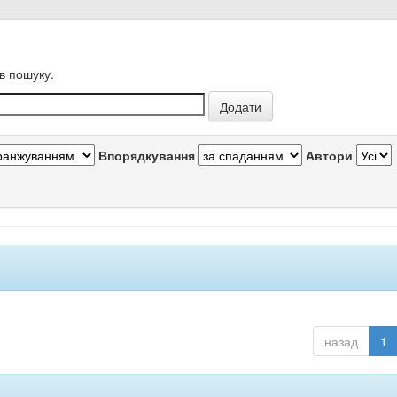
в пошуку.
Впорядкування
Автори
назад
1