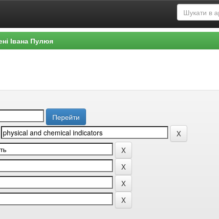
ені Івана Пулюя