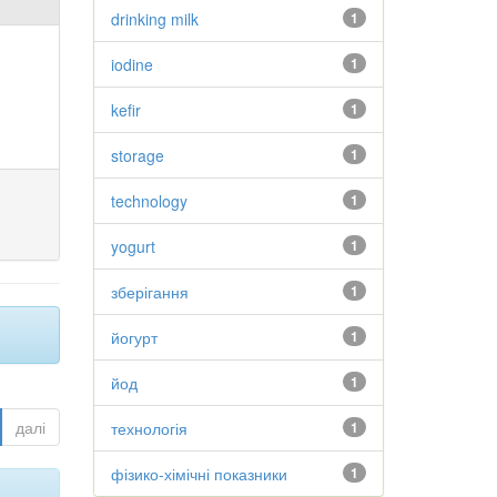
drinking milk
1
iodine
1
kefir
1
storage
1
technology
1
yogurt
1
зберігання
1
йогурт
1
йод
1
далі
технологія
1
фізико-хімічні показники
1