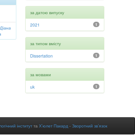
за датою випуску
2021
1
 Діана
а
за типом вмісту
Dissertation
1
за мовами
uk
1
огічний інститут
та
Х’юлет Пакард
-
Зворотний зв’язок