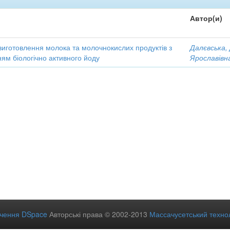
Автор(и)
виготовлення молока та молочнокислих продуктів з
Далєвська,
ям біологічно активного йоду
Ярославівн
ечення DSpace
Авторські права © 2002-2013
Массачусетський технол