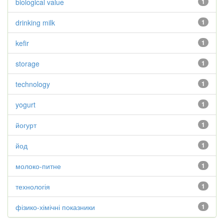
biological value
1
drinking milk
1
kefir
1
storage
1
technology
1
yogurt
1
йогурт
1
йод
1
молоко-питне
1
технологія
1
фізико-хімічні показники
1