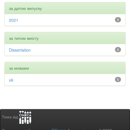
за датою випуску
2021
1
за типом вмісту
Dissertation
1
за мовами
uk
1
Тема від