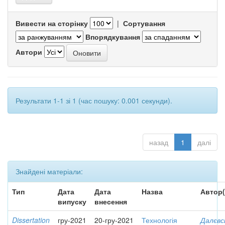
Вивести на сторінку
|
Сортування
Впорядкування
Автори
Результати 1-1 зі 1 (час пошуку: 0.001 секунди).
назад
1
далі
Знайдені матеріали:
Тип
Дата
Дата
Назва
Автор(
випуску
внесення
Dissertation
гру-2021
20-гру-2021
Технологія
Далєвс