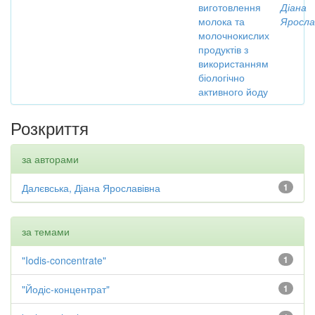
виготовлення
Діана
молока та
Яросла
молочнокислих
продуктів з
використанням
біологічно
активного йоду
Розкриття
за авторами
Далєвська, Діана Ярославівна
1
за темами
"Iodis-concentrate"
1
"Йодіс-концентрат"
1