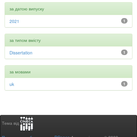
за датою випуску
2021
1
за типом вмісту
Dissertation
1
за мовами
uk
1
Тема від