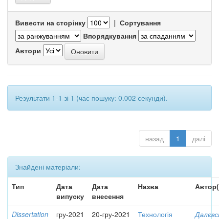
Вивести на сторінку
|
Сортування
Впорядкування
Автори
Результати 1-1 зі 1 (час пошуку: 0.002 секунди).
назад
1
далі
Знайдені матеріали:
Тип
Дата
Дата
Назва
Автор(
випуску
внесення
Dissertation
гру-2021
20-гру-2021
Технологія
Далєвс