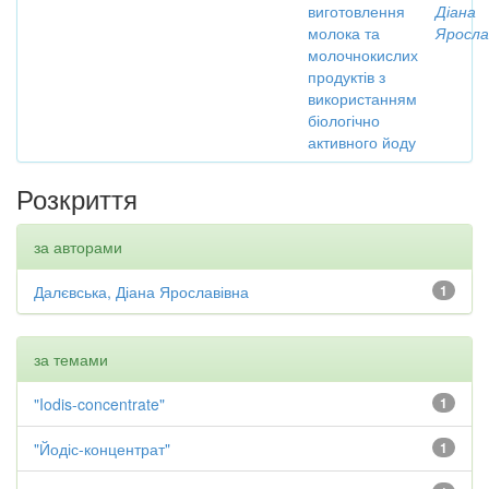
виготовлення
Діана
молока та
Яросла
молочнокислих
продуктів з
використанням
біологічно
активного йоду
Розкриття
за авторами
Далєвська, Діана Ярославівна
1
за темами
"Iodis-concentrate"
1
"Йодіс-концентрат"
1