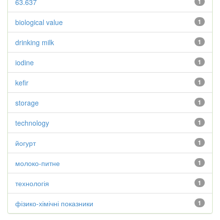
63.637
1
biological value
1
drinking milk
1
iodine
1
kefir
1
storage
1
technology
1
йогурт
1
молоко-питне
1
технологія
1
фізико-хімічні показники
1