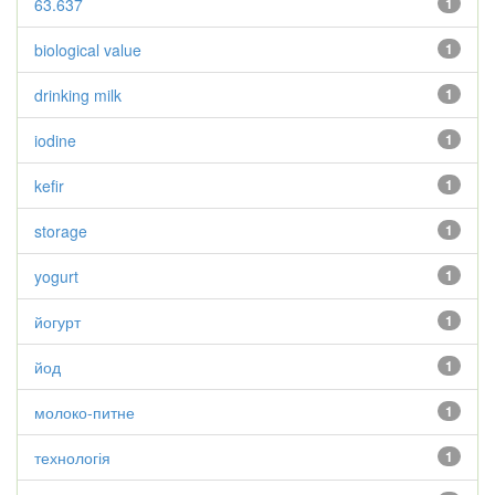
63.637
1
biological value
1
drinking milk
1
iodine
1
kefir
1
storage
1
yogurt
1
йогурт
1
йод
1
молоко-питне
1
технологія
1