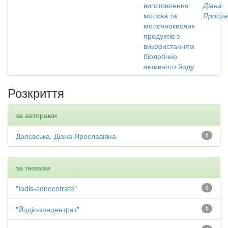
виготовлення
Діана
молока та
Яросла
молочнокислих
продуктів з
використанням
біологічно
активного йоду
Розкриття
за авторами
Далєвська, Діана Ярославівна
1
за темами
"Iodis-concentrate"
1
"Йодіс-концентрат"
1