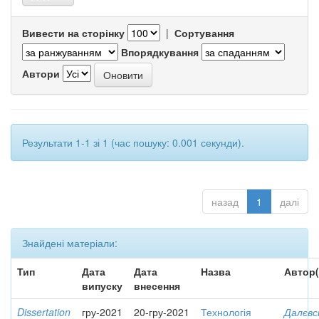
Вивести на сторінку
|
Сортування
Впорядкування
Автори
Результати 1-1 зі 1 (час пошуку: 0.001 секунди).
назад
1
далі
Знайдені матеріали:
Тип
Дата
Дата
Назва
Автор(
випуску
внесення
Dissertation
гру-2021
20-гру-2021
Технологія
Далєвс