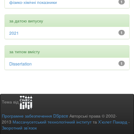
фізико-хімічні показники
1
за датою випуску
2021
1
за типом вмісту
Dissertation
1
Тема від
Програмне забезпечення DSpace
Авторські права © 2002-
2013
Массачусетський технологічний інститут
та
Х’юлет Пакард
-
Зворотний зв’язок