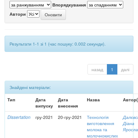
Впорядкування
Автори
Результати 1-1 зі 1 (час пошуку: 0.002 секунди).
назад
1
далі
Знайдені матеріали:
Тип
Дата
Дата
Назва
Автор(
випуску
внесення
Dissertation
гру-2021
20-гру-2021
Технологія
Далєвс
виготовлення
Діана
молока та
Яросла
молочнокислих