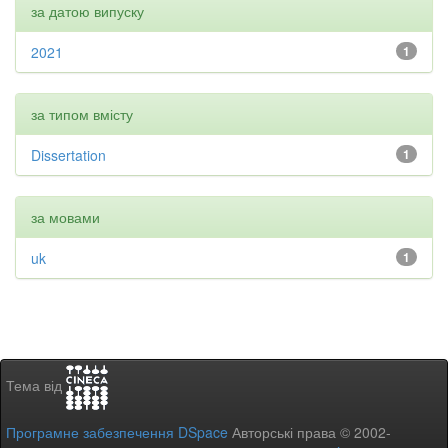
за датою випуску
2021
1
за типом вмісту
Dissertation
1
за мовами
uk
1
Тема від
Програмне забезпечення DSpace
Авторські права © 2002-