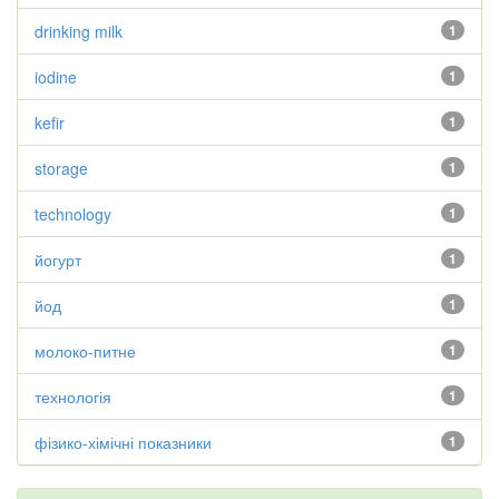
drinking milk
1
iodine
1
kefir
1
storage
1
technology
1
йогурт
1
йод
1
молоко-питне
1
технологія
1
фізико-хімічні показники
1