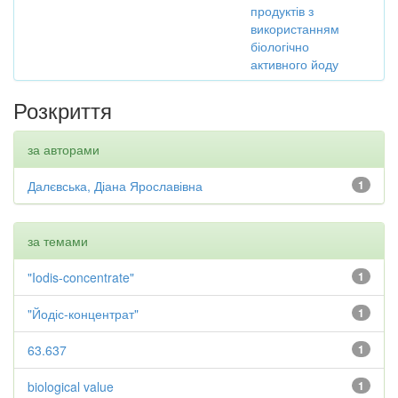
продуктів з
використанням
біологічно
активного йоду
Розкриття
за авторами
Далєвська, Діана Ярославівна
1
за темами
"Iodis-concentrate"
1
"Йодіс-концентрат"
1
63.637
1
biological value
1