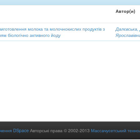
Автор(и)
виготовлення молока та молочнокислих продуктів з
Далєвська,
ям біологічно активного йоду
Ярославівн
ечення DSpace
Авторські права © 2002-2013
Массачусетський технол