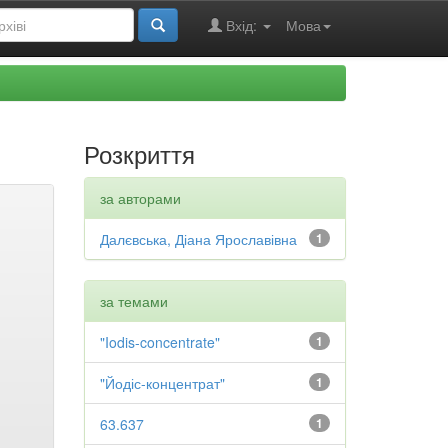
Вхід:
Мова
Розкриття
за авторами
Далєвська, Діана Ярославівна
1
за темами
"Iodis-concentrate"
1
"Йодіс-концентрат"
1
63.637
1