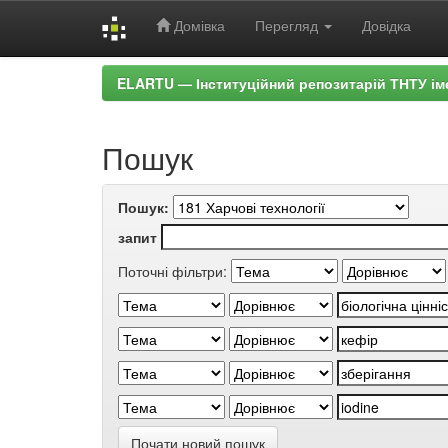
Домівка
Перегляд
Довідка
Skip
ELARTU — Інституційний репозитарій ТНТУ ім
navigation
Пошук
Пошук:
запит
Поточні фільтри:
Почати новий пошук