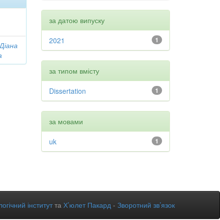
за датою випуску
2021
1
 Діана
а
за типом вмісту
Dissertation
1
за мовами
uk
1
огічний інститут
та
Х’юлет Пакард
-
Зворотний зв’язок