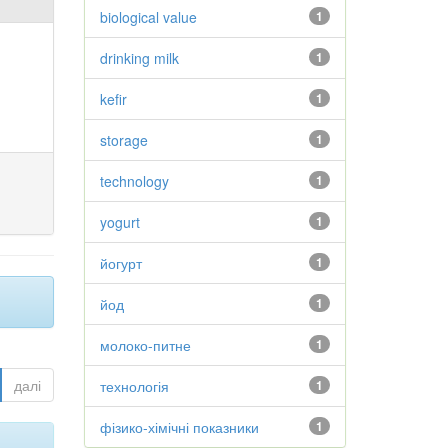
biological value
1
drinking milk
1
kefir
1
storage
1
technology
1
yogurt
1
йогурт
1
йод
1
молоко-питне
1
далі
технологія
1
фізико-хімічні показники
1