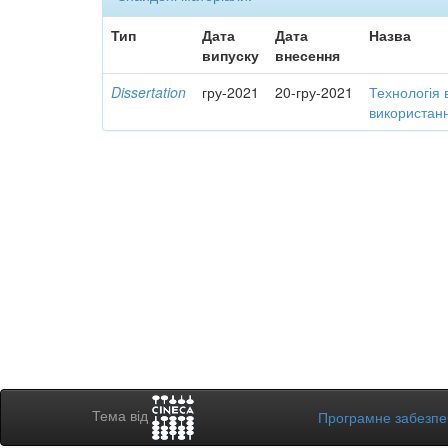
Тип
Дата
Дата
Назва
випуску
внесення
Dissertation
гру-2021
20-гру-2021
Технологія 
використанн
Тема від
Програмне забезп