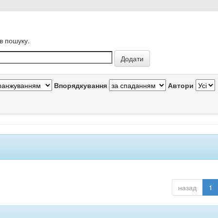
в пошуку.
Впорядкування
Автори
назад
1