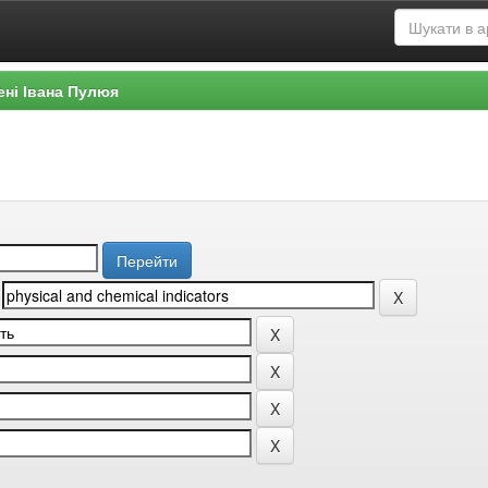
ені Івана Пулюя