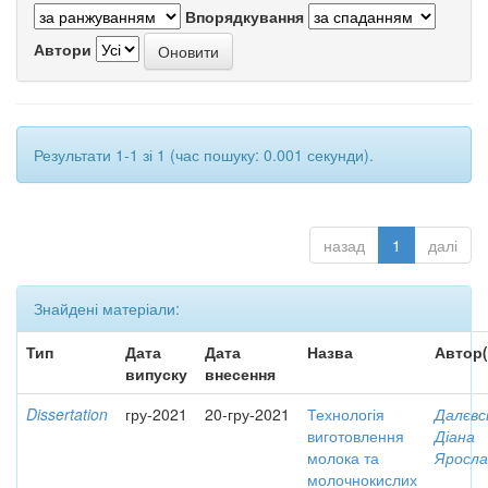
Впорядкування
Автори
Результати 1-1 зі 1 (час пошуку: 0.001 секунди).
назад
1
далі
Знайдені матеріали:
Тип
Дата
Дата
Назва
Автор(
випуску
внесення
Dissertation
гру-2021
20-гру-2021
Технологія
Далєвс
виготовлення
Діана
молока та
Яросла
молочнокислих