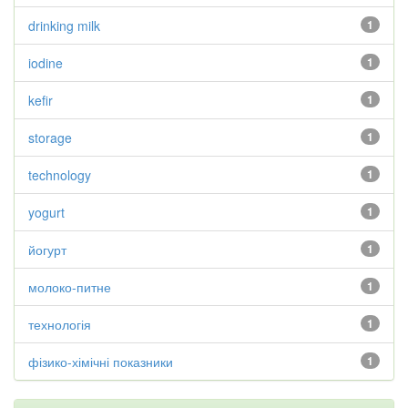
drinking milk
1
iodine
1
kefir
1
storage
1
technology
1
yogurt
1
йогурт
1
молоко-питне
1
технологія
1
фізико-хімічні показники
1