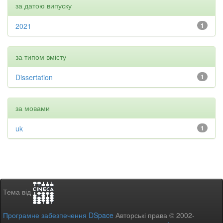
за датою випуску
2021
1
за типом вмісту
Dissertation
1
за мовами
uk
1
Тема від
Програмне забезпечення DSpace
Авторські права © 2002-