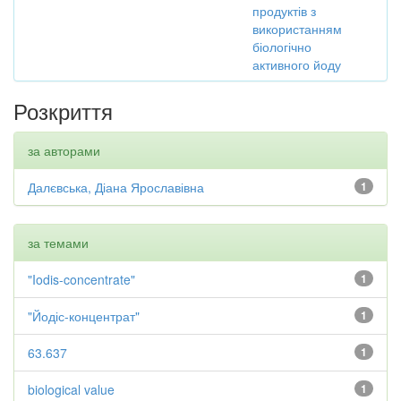
продуктів з
використанням
біологічно
активного йоду
Розкриття
за авторами
Далєвська, Діана Ярославівна
1
за темами
"Iodis-concentrate"
1
"Йодіс-концентрат"
1
63.637
1
biological value
1